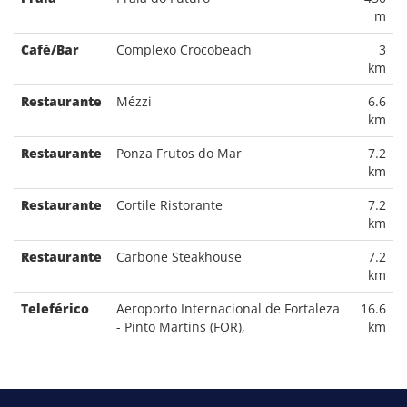
m
Café/Bar
Complexo Crocobeach
3
km
Restaurante
Mézzi
6.6
km
Restaurante
Ponza Frutos do Mar
7.2
km
Restaurante
Cortile Ristorante
7.2
km
Restaurante
Carbone Steakhouse
7.2
km
Teleférico
Aeroporto Internacional de Fortaleza
16.6
- Pinto Martins (FOR),
km