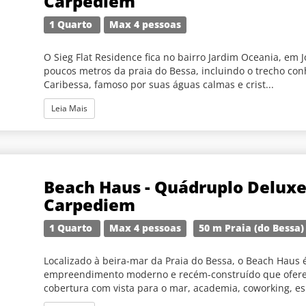
Carpediem
1 Quarto
Max 4 pessoas
O Sieg Flat Residence fica no bairro Jardim Oceania, em J
poucos metros da praia do Bessa, incluindo o trecho co
Caribessa, famoso por suas águas calmas e crist...
Leia Mais
Beach Haus - Quádruplo Deluxe
Carpediem
1 Quarto
Max 4 pessoas
50 m Praia (do Bessa)
Localizado à beira-mar da Praia do Bessa, o Beach Haus
empreendimento moderno e recém-construído que ofere
cobertura com vista para o mar, academia, coworking, e