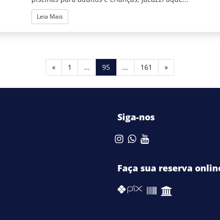
Leia Mais
(current)
«
1
...
95
...
161
»
Siga-nos
Faça sua reserva onlin