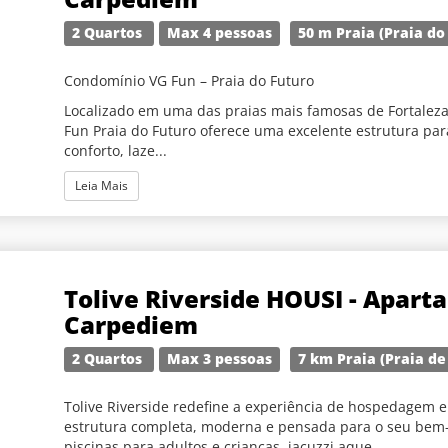
2 Quartos
Max 4 pessoas
50 m Praia (Praia do
Condomínio VG Fun – Praia do Futuro
Localizado em uma das praias mais famosas de Fortalez
Fun Praia do Futuro oferece uma excelente estrutura p
conforto, laze...
Leia Mais
Tolive Riverside HOUSI - Apart
Carpediem
2 Quartos
Max 3 pessoas
7 km Praia (Praia d
Tolive Riverside redefine a experiência de hospedagem
estrutura completa, moderna e pensada para o seu bem-
piscinas para adultos e crianças, jacuzzi aque...