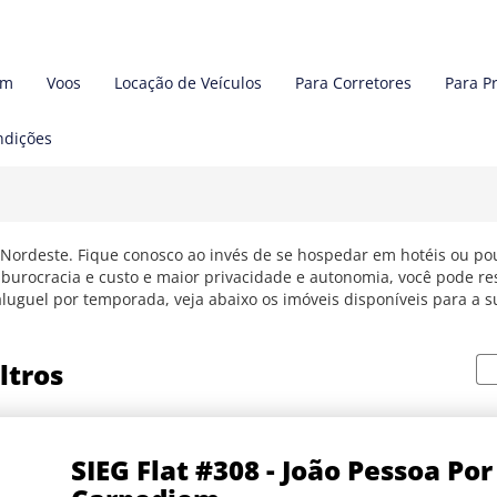
em
Voos
Locação de Veículos
Para Corretores
Para P
ndições
ordeste. Fique conosco ao invés de se hospedar em hotéis ou pou
urocracia e custo e maior privacidade e autonomia, você pode re
aluguel por temporada, veja abaixo os imóveis disponíveis para a s
ltros
SIEG Flat #308 - João Pessoa Por