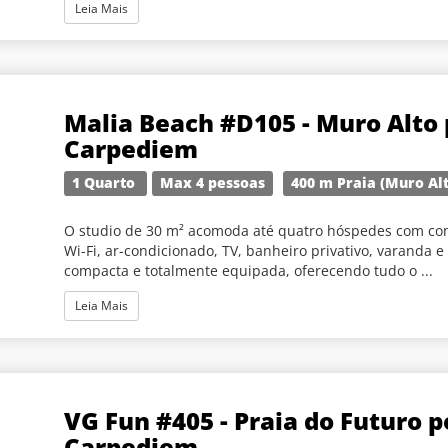
Leia Mais
Malia Beach #D105 - Muro Alto 
Carpediem
1 Quarto
Max 4 pessoas
400 m Praia (Muro Al
O studio de 30 m² acomoda até quatro hóspedes com con
Wi-Fi, ar-condicionado, TV, banheiro privativo, varanda 
compacta e totalmente equipada, oferecendo tudo o ...
Leia Mais
VG Fun #405 - Praia do Futuro p
Carpediem