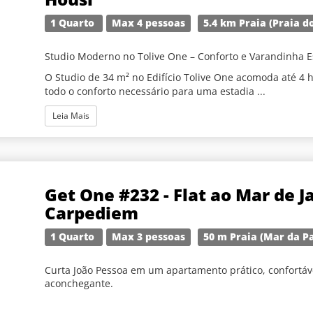
1 Quarto
Max 4 pessoas
5.4 km Praia (Praia d
Studio Moderno no Tolive One – Conforto e Varandinha 
O Studio de 34 m² no Edifício Tolive One acomoda até 4 
todo o conforto necessário para uma estadia ...
Leia Mais
Get One #232 - Flat ao Mar de 
Carpediem
1 Quarto
Max 3 pessoas
50 m Praia (Mar da P
Curta João Pessoa em um apartamento prático, confortáv
aconchegante.