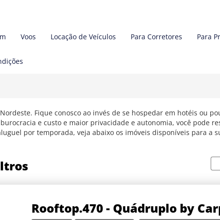
em
Voos
Locação de Veículos
Para Corretores
Para P
ndições
ordeste. Fique conosco ao invés de se hospedar em hotéis ou pou
urocracia e custo e maior privacidade e autonomia, você pode re
aluguel por temporada, veja abaixo os imóveis disponíveis para a s
ltros
Rooftop.470 - Quádruplo by Ca