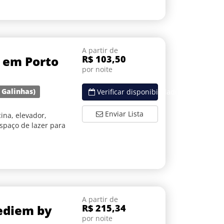
A partir de
 em Porto
R$ 103,50
por noite
 Galinhas)
Verificar disponibilidade
Enviar Lista
ina, elevador,
espaço de lazer para
A partir de
ediem by
R$ 215,34
por noite