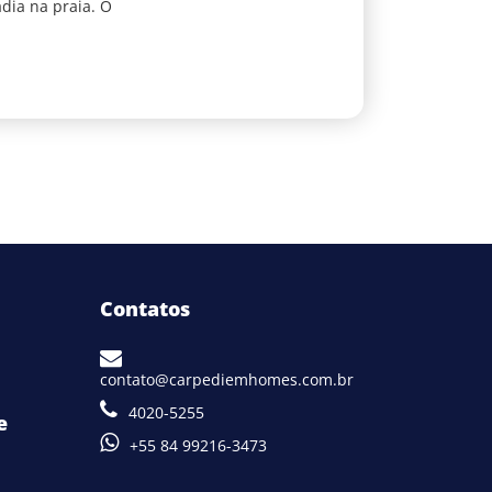
dia na praia. O
Contatos
contato@carpediemhomes.com.br
4020-5255
e
+55 84 99216-3473