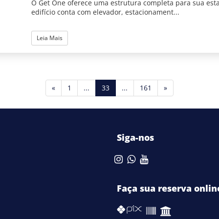
O Get One oferece uma estrutura completa para sua esta
edifício conta com elevador, estacionament...
Leia Mais
(current)
«
1
...
33
...
161
»
Siga-nos
Faça sua reserva onlin