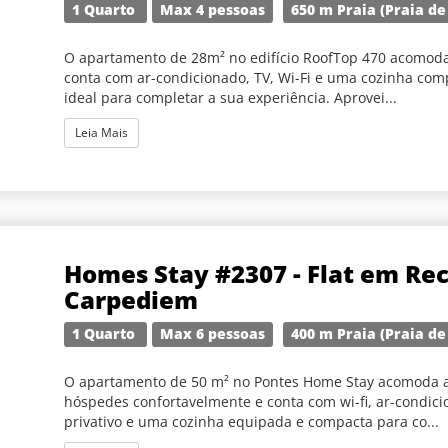
1 Quarto
Max 4 pessoas
650 m Praia (Praia d
O apartamento de 28m² no edifício RoofTop 470 acomoda
conta com ar-condicionado, TV, Wi-Fi e uma cozinha com
ideal para completar a sua experiência. Aprovei...
Leia Mais
Homes Stay #2307 - Flat em Rec
Carpediem
1 Quarto
Max 6 pessoas
400 m Praia (Praia d
O apartamento de 50 m² no Pontes Home Stay acomoda at
hóspedes confortavelmente e conta com wi-fi, ar-condici
privativo e uma cozinha equipada e compacta para co...