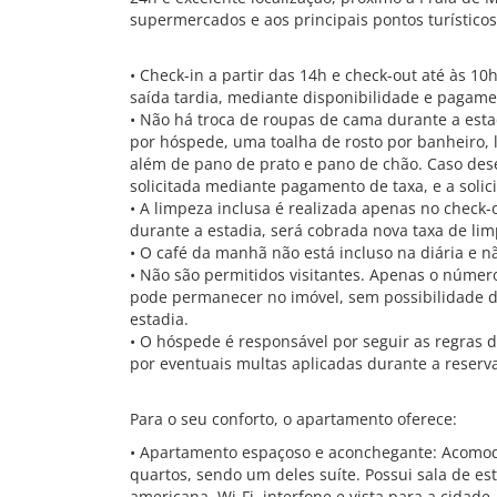
supermercados e aos principais pontos turísticos
• Check-in a partir das 14h e check-out até às 10h
saída tardia, mediante disponibilidade e pagame
• Não há troca de roupas de cama durante a esta
por hóspede, uma toalha de rosto por banheiro,
além de pano de prato e pano de chão. Caso dese
solicitada mediante pagamento de taxa, e a solic
• A limpeza inclusa é realizada apenas no check-
durante a estadia, será cobrada nova taxa de limp
• O café da manhã não está incluso na diária e 
• Não são permitidos visitantes. Apenas o núme
pode permanecer no imóvel, sem possibilidade de
estadia.
• O hóspede é responsável por seguir as regras
por eventuais multas aplicadas durante a reserv
Para o seu conforto, o apartamento oferece:
• Apartamento espaçoso e aconchegante: Acomod
quartos, sendo um deles suíte. Possui sala de est
americana, Wi-Fi, interfone e vista para a cida