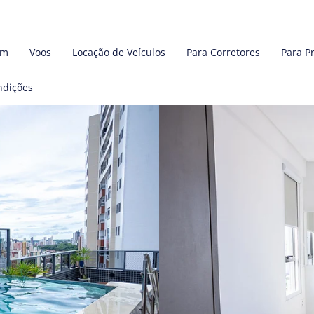
em
Voos
Locação de Veículos
Para Corretores
Para P
ndições