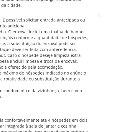
 da cidade.
. É possível solicitar entrada antecipada ou
nto adicional.
dia. O enxoval inclui uma toalha de banho
 lençóis conforme a quantidade de hóspedes,
je, a substituição do enxoval pode ser
itação deve ser feita com antecedência.
out. Caso o hóspede deseje limpeza extra
eza (inclui limpeza e troca de enxoval).
não é oferecido pela acomodação.
ro máximo de hóspedes indicado no anúncio
 rotatividade ou substituição durante a
 do condomínio e da vizinhança, bem como
a.
a confortavelmente até 4 hóspedes em dois
ar integrada à sala de jantar e cozinha
de, proporcionando uma hospedagem prática e