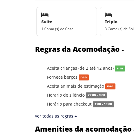
Suíte
Triplo
1 Cama (s) de Casal
3 Cama (s) de Sol
Regras da Acomodação
Aceita crianças (de 2 até 12 anos)
sim
Fornece berços
não
Aceita animais de estimação
não
Horario de silêncio
22:00 - 8:00
Horário para checkout
1:00 - 10:00
ver todas as regras
Amenities da acomodação