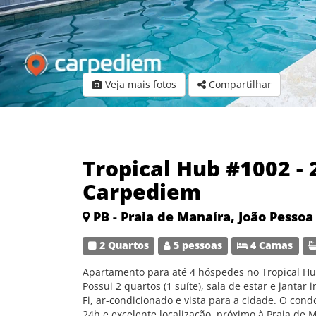
Veja mais fotos
Compartilhar
Tropical Hub #1002 - 
Carpediem
PB - Praia de Manaíra, João Pessoa
2 Quartos
5 pessoas
4 Camas
Apartamento para até 4 hóspedes no Tropical Hu
Possui 2 quartos (1 suíte), sala de estar e janta
Fi, ar-condicionado e vista para a cidade. O cond
24h e excelente localização, próximo à Praia de 