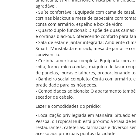
agradável.
• Suíte confortável: Equipada com cama de casal
cortinas blackout e mesa de cabeceira com tomad
conta com armário, espelho e box de vidro.
• Quarto duplo funcional: Dispõe de duas camas d
e cortinas blackout, oferecendo conforto para fa
• Sala de estar e jantar integrada: Ambiente clim
Smart TV instalada em rack, mesa de jantar e co
convivência.
• Cozinha americana completa: Equipada com arm
coifa, forno, micro-ondas, máquina de lavar roupas
de panelas, louças e talheres, proporcionando t
• Banheiro social completo: Conta com armário, e
praticidade para os hóspedes.
• Comodidades adicionais: O apartamento també
secador de cabelo.
Lazer e comodidades do prédio:
• Localização privilegiada em Manaíra: Situado 
Pessoa, o Tropical Hub está próximo à Praia de
restaurantes, cafeterias, farmácias e diversos se
acesso aos principais pontos da cidade.