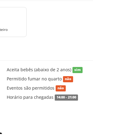
teiro
Aceita bebês (abaixo de 2 anos)
sim
Permitido fumar no quarto
não
Eventos são permitidos
não
Horário para chegadas
14:00 - 21:00