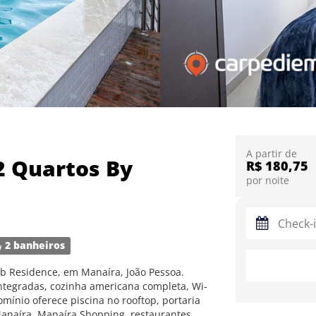
A partir de
2 Quartos By
R$ 180,75
por noite
2 banheiros
b Residence, em Manaíra, João Pessoa.
r integradas, cozinha americana completa, Wi-
omínio oferece piscina no rooftop, portaria
Manaíra, Manaíra Shopping, restaurantes,