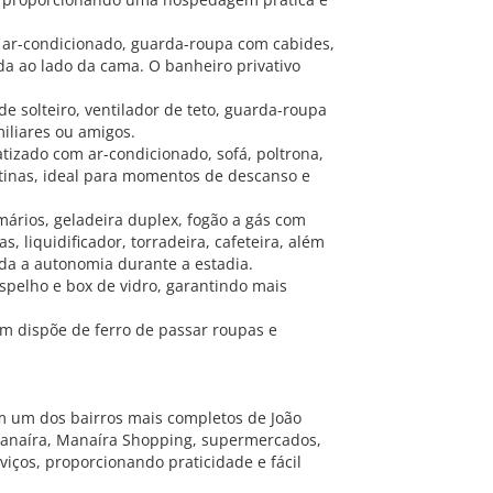
, ar-condicionado, guarda-roupa com cabides,
a ao lado da cama. O banheiro privativo
e solteiro, ventilador de teto, guarda-roupa
miliares ou amigos.
atizado com ar-condicionado, sofá, poltrona,
rtinas, ideal para momentos de descanso e
ários, geladeira duplex, fogão a gás com
, liquidificador, torradeira, cafeteira, além
oda a autonomia durante a estadia.
spelho e box de vidro, garantindo mais
m dispõe de ferro de passar roupas e
em um dos bairros mais completos de João
 Manaíra, Manaíra Shopping, supermercados,
rviços, proporcionando praticidade e fácil