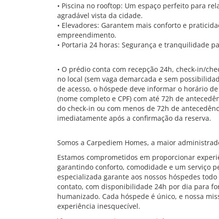
• Piscina no rooftop: Um espaço perfeito para rel
agradável vista da cidade.
• Elevadores: Garantem mais conforto e praticid
empreendimento.
• Portaria 24 horas: Segurança e tranquilidade p
• O prédio conta com recepção 24h, check-in/chec
no local (sem vaga demarcada e sem possibilidade
de acesso, o hóspede deve informar o horário 
(nome completo e CPF) com até 72h de antecedênc
do check-in ou com menos de 72h de antecedênc
imediatamente após a confirmação da reserva.
Somos a Carpediem Homes, a maior administrado
Estamos comprometidos em proporcionar experiê
garantindo conforto, comodidade e um serviço pe
especializada garante aos nossos hóspedes todo 
contato, com disponibilidade 24h por dia para f
humanizado. Cada hóspede é único, e nossa mis
experiência inesquecível.