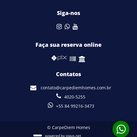
Siga-nos
Faça sua reserva online
Contatos
contato@carpediemhomes.com.br
4020-5255
+55 84 99216-3473
© CarpeDiem Homes
powered by
stays.net