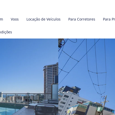
em
Voos
Locação de Veículos
Para Corretores
Para P
ndições