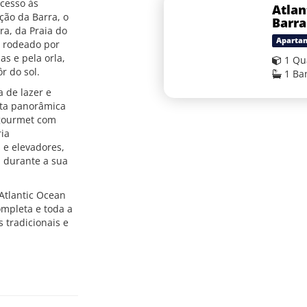
acesso às
Atlan
ção da Barra, o
Barra
ra, da Praia do
Aparta
r rodeado por
as e pela orla,
1 Qu
r do sol.
1 Ba
 de lazer e
sta panorâmica
 gourmet com
ia
 e elevadores,
 durante a sua
 Atlantic Ocean
completa e toda a
 tradicionais e