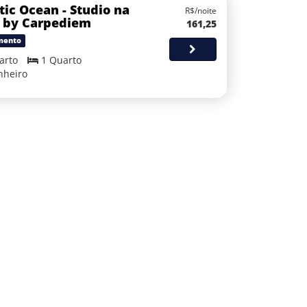
tic Ocean - Studio na
R$/noite
 by Carpediem
161,25
mento
arto
1 Quarto
nheiro