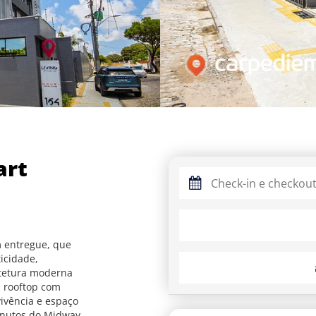
art
m entregue, que
icidade,
itetura moderna
 rooftop com
vivência e espaço
minutos do Midway