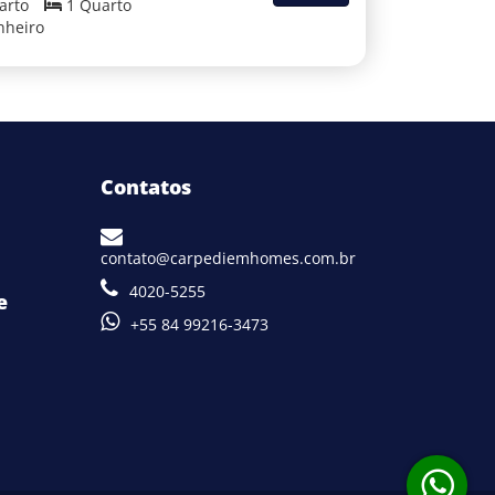
arto
1 Quarto
nheiro
Contatos
contato@carpediemhomes.com.br
4020-5255
e
+55 84 99216-3473