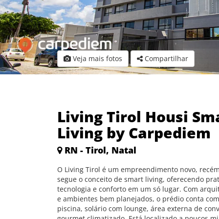
Veja mais fotos
Compartilhar
Living Tirol Housi Sm
Living by Carpediem
RN - Tirol, Natal
O Living Tirol é um empreendimento novo, recé
segue o conceito de smart living, oferecendo prat
tecnologia e conforto em um só lugar. Com arqu
e ambientes bem planejados, o prédio conta com
piscina, solário com lounge, área externa de con
gourmet climatizado. Está localizado a poucos 