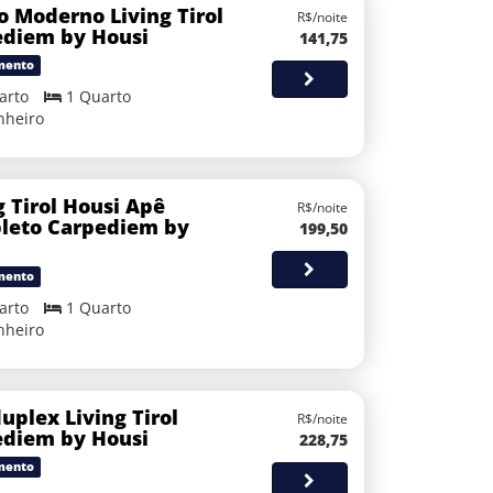
o Moderno Living Tirol
R$/noite
ediem by Housi
141,75
mento
arto
1 Quarto
nheiro
g Tirol Housi Apê
R$/noite
leto Carpediem by
199,50
i
mento
arto
1 Quarto
nheiro
uplex Living Tirol
R$/noite
ediem by Housi
228,75
mento