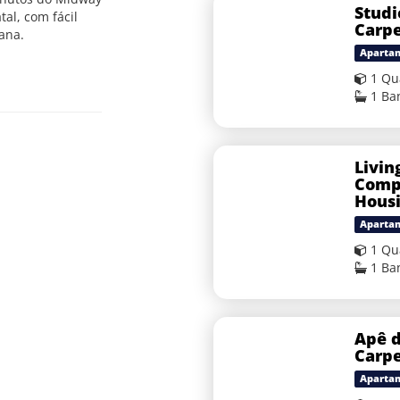
Studi
al, com fácil
Carp
ana.
Aparta
1 Qu
1 Ba
Livin
Comp
Hous
Aparta
1 Qu
1 Ba
Apê d
Carp
Aparta