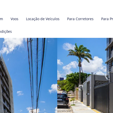
em
Voos
Locação de Veículos
Para Corretores
Para P
ndições