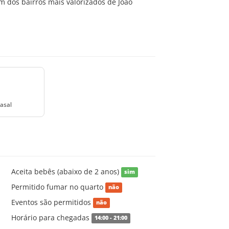
 dos bairros mais valorizados de João
asal
Aceita bebês (abaixo de 2 anos)
sim
Permitido fumar no quarto
não
Eventos são permitidos
não
Horário para chegadas
14:00 - 21:00