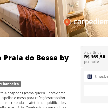
A partir de
a Praia do Bessa by
R$ 169,50
por noite
1 banheiro
até 4 hóspedes (cama queen + sofá-cama
 espelho e mesa para refeições/trabalho.
e, micro-ondas, cafeteira, liquidificador,
pelho e armário. Condomínio com rooftop,