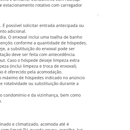
r e estacionamento rotativo com carregador
. É possível solicitar entrada antecipada ou
nto adicional.
dia. O enxoval inclui uma toalha de banho
 lençóis conforme a quantidade de hóspedes,
je, a substituição do enxoval pode ser
itação deve ser feita com antecedência.
out. Caso o hóspede deseje limpeza extra
eza (inclui limpeza e troca de enxoval).
não é oferecido pela acomodação.
ro máximo de hóspedes indicado no anúncio
 rotatividade ou substituição durante a
 do condomínio e da vizinhança, bem como
a.
inado e climatizado, acomoda até 4
 com Smart TV, guarda-roupa, espelho, luz