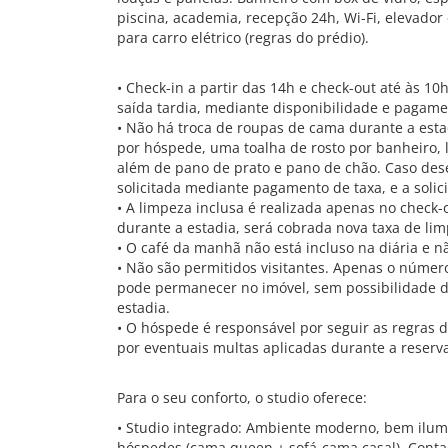
piscina, academia, recepção 24h, Wi-Fi, elevado
para carro elétrico (regras do prédio).
• Check-in a partir das 14h e check-out até às 10h
saída tardia, mediante disponibilidade e pagame
• Não há troca de roupas de cama durante a esta
por hóspede, uma toalha de rosto por banheiro,
além de pano de prato e pano de chão. Caso dese
solicitada mediante pagamento de taxa, e a solic
• A limpeza inclusa é realizada apenas no check-
durante a estadia, será cobrada nova taxa de limp
• O café da manhã não está incluso na diária e 
• Não são permitidos visitantes. Apenas o núme
pode permanecer no imóvel, sem possibilidade de
estadia.
• O hóspede é responsável por seguir as regras
por eventuais multas aplicadas durante a reserv
Para o seu conforto, o studio oferece:
• Studio integrado: Ambiente moderno, bem ilum
hóspedes (cama queen + sofá-cama casal). Conta