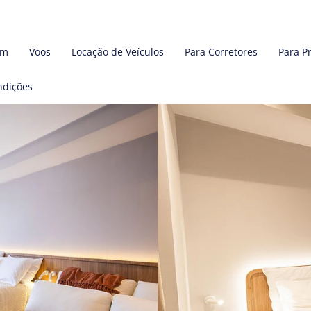
em
Voos
Locação de Veículos
Para Corretores
Para P
ndições