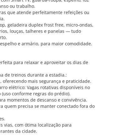
anso ou trabalho.
iras que atende perfeitamente refeições ou
ia.
p, geladeira duplex frost free, micro-ondas,
rios, louças, talheres e panelas — tudo
rto.
 espelho e armário, para maior comodidade.
erfeita para relaxar e aproveitar os dias de
a de treinos durante a estadia.:
, oferecendo mais segurança e praticidade.
ro elétrico: Vagas rotativas disponíveis no
 (uso conforme regras do prédio).
para momentos de descanso e convivência.
ara quem precisa se manter conectado fora do
es.
ais vias, com ótima localização para
urantes da cidade.