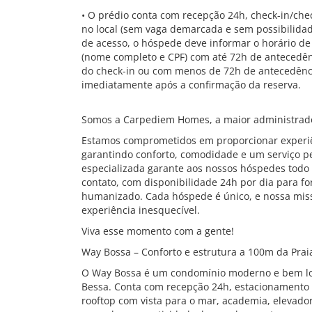
• O prédio conta com recepção 24h, check-in/chec
no local (sem vaga demarcada e sem possibilidade
de acesso, o hóspede deve informar o horário 
(nome completo e CPF) com até 72h de antecedênc
do check-in ou com menos de 72h de antecedênc
imediatamente após a confirmação da reserva.
Somos a Carpediem Homes, a maior administrado
Estamos comprometidos em proporcionar experiê
garantindo conforto, comodidade e um serviço pe
especializada garante aos nossos hóspedes todo 
contato, com disponibilidade 24h por dia para f
humanizado. Cada hóspede é único, e nossa mis
experiência inesquecível.
Viva esse momento com a gente!
Way Bossa – Conforto e estrutura a 100m da Prai
O Way Bossa é um condomínio moderno e bem loc
Bessa. Conta com recepção 24h, estacionamento r
rooftop com vista para o mar, academia, elevador