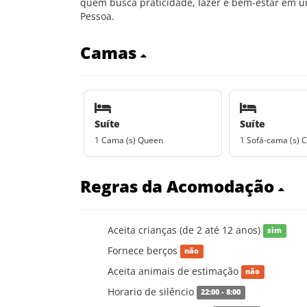
quem busca praticidade, lazer e bem-estar em um
Pessoa.
Camas
Suíte
Suíte
1 Cama (s) Queen
1 Sofá-cama (s) C
Regras da Acomodação
Aceita crianças (de 2 até 12 anos)
sim
Fornece berços
não
Aceita animais de estimação
não
Horario de silêncio
22:00 - 8:00