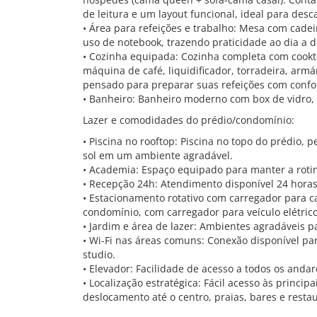
de leitura e um layout funcional, ideal para desc
• Área para refeições e trabalho: Mesa com cade
uso de notebook, trazendo praticidade ao dia a d
• Cozinha equipada: Cozinha completa com cookto
máquina de café, liquidificador, torradeira, armá
pensado para preparar suas refeições com confo
• Banheiro: Banheiro moderno com box de vidro,
Lazer e comodidades do prédio/condomínio:
• Piscina no rooftop: Piscina no topo do prédio, p
sol em um ambiente agradável.
• Academia: Espaço equipado para manter a rotin
• Recepção 24h: Atendimento disponível 24 horas
• Estacionamento rotativo com carregador para car
condomínio, com carregador para veículo elétrico
• Jardim e área de lazer: Ambientes agradáveis 
• Wi-Fi nas áreas comuns: Conexão disponível p
studio.
• Elevador: Facilidade de acesso a todos os andar
• Localização estratégica: Fácil acesso às princip
deslocamento até o centro, praias, bares e resta