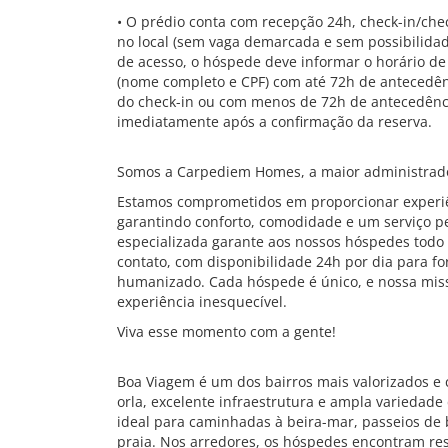
• O prédio conta com recepção 24h, check-in/chec
no local (sem vaga demarcada e sem possibilidade
de acesso, o hóspede deve informar o horário 
(nome completo e CPF) com até 72h de antecedênc
do check-in ou com menos de 72h de antecedênc
imediatamente após a confirmação da reserva.
Somos a Carpediem Homes, a maior administrado
Estamos comprometidos em proporcionar experiê
garantindo conforto, comodidade e um serviço pe
especializada garante aos nossos hóspedes todo 
contato, com disponibilidade 24h por dia para f
humanizado. Cada hóspede é único, e nossa mis
experiência inesquecível.
Viva esse momento com a gente!
Boa Viagem é um dos bairros mais valorizados e 
orla, excelente infraestrutura e ampla variedade
ideal para caminhadas à beira-mar, passeios de
praia. Nos arredores, os hóspedes encontram res