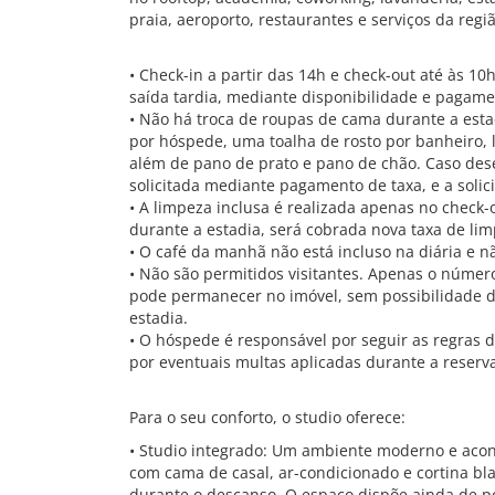
praia, aeroporto, restaurantes e serviços da regiã
• Check-in a partir das 14h e check-out até às 10h
saída tardia, mediante disponibilidade e pagame
• Não há troca de roupas de cama durante a esta
por hóspede, uma toalha de rosto por banheiro,
além de pano de prato e pano de chão. Caso dese
solicitada mediante pagamento de taxa, e a solic
• A limpeza inclusa é realizada apenas no check-
durante a estadia, será cobrada nova taxa de limp
• O café da manhã não está incluso na diária e 
• Não são permitidos visitantes. Apenas o núme
pode permanecer no imóvel, sem possibilidade de
estadia.
• O hóspede é responsável por seguir as regras
por eventuais multas aplicadas durante a reserv
Para o seu conforto, o studio oferece:
• Studio integrado: Um ambiente moderno e acon
com cama de casal, ar-condicionado e cortina bl
durante o descanso. O espaço dispõe ainda de po