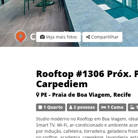
Veja mais fotos
Compartilhar
Rooftop #1306 Próx. 
Carpediem
PE - Praia de Boa Viagem, Recife
1 Quarto
2 pessoas
1 Cama
1
Studio moderno no Rooftop em Boa Viagem, ideal
Smart TV, Wi-Fi, ar-condicionado e ambiente ac
por indução, cafeteira, torradeira, geladeira frost
no rooftop, academia, coworking, lavanderia, es