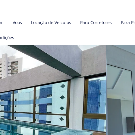
em
Voos
Locação de Veículos
Para Corretores
Para P
ndições