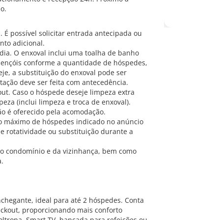
o.
. É possível solicitar entrada antecipada ou
nto adicional.
dia. O enxoval inclui uma toalha de banho
 lençóis conforme a quantidade de hóspedes,
je, a substituição do enxoval pode ser
itação deve ser feita com antecedência.
out. Caso o hóspede deseje limpeza extra
eza (inclui limpeza e troca de enxoval).
não é oferecido pela acomodação.
ro máximo de hóspedes indicado no anúncio
 rotatividade ou substituição durante a
 do condomínio e da vizinhança, bem como
a.
chegante, ideal para até 2 hóspedes. Conta
ackout, proporcionando mais conforto
ltrona, Smart TV, bancada para refeições ou