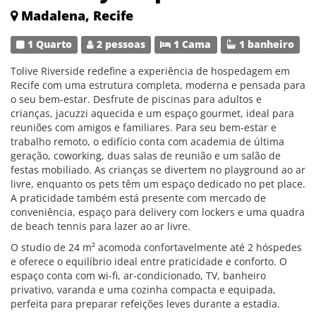
Madalena, Recife
1 Quarto
2 pessoas
1 Cama
1 banheiro
Tolive Riverside redefine a experiência de hospedagem em
Recife com uma estrutura completa, moderna e pensada para
o seu bem-estar. Desfrute de piscinas para adultos e
crianças, jacuzzi aquecida e um espaço gourmet, ideal para
reuniões com amigos e familiares. Para seu bem-estar e
trabalho remoto, o edifício conta com academia de última
geração, coworking, duas salas de reunião e um salão de
festas mobiliado. As crianças se divertem no playground ao ar
livre, enquanto os pets têm um espaço dedicado no pet place.
A praticidade também está presente com mercado de
conveniência, espaço para delivery com lockers e uma quadra
de beach tennis para lazer ao ar livre.
O studio de 24 m² acomoda confortavelmente até 2 hóspedes
e oferece o equilíbrio ideal entre praticidade e conforto. O
espaço conta com wi-fi, ar-condicionado, TV, banheiro
privativo, varanda e uma cozinha compacta e equipada,
perfeita para preparar refeições leves durante a estadia.