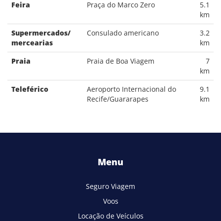
Feira
Praça do Marco Zero
5.1
km
Supermercados/
Consulado americano
3.2
mercearias
km
Praia
Praia de Boa Viagem
7
km
Teleférico
Aeroporto Internacional do
9.1
Recife/Guararapes
km
Menu
Seguro Viagem
Voos
Locação de Veículos