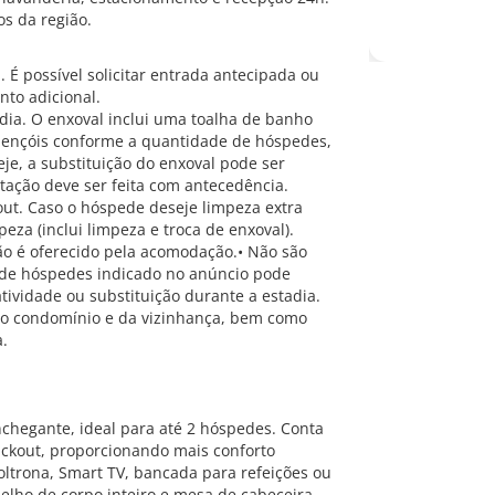
os da região.
. É possível solicitar entrada antecipada ou
nto adicional.
dia. O enxoval inclui uma toalha de banho
 lençóis conforme a quantidade de hóspedes,
je, a substituição do enxoval pode ser
itação deve ser feita com antecedência.
out. Caso o hóspede deseje limpeza extra
eza (inclui limpeza e troca de enxoval).
não é oferecido pela acomodação.• Não são
 de hóspedes indicado no anúncio pode
tividade ou substituição durante a estadia.
 do condomínio e da vizinhança, bem como
a.
chegante, ideal para até 2 hóspedes. Conta
ackout, proporcionando mais conforto
ltrona, Smart TV, bancada para refeições ou
elho de corpo inteiro e mesa de cabeceira