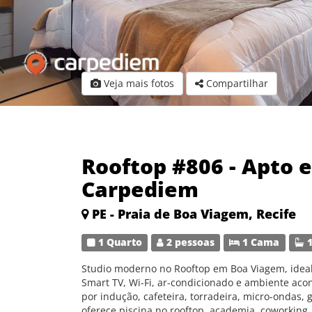
Veja mais fotos
Compartilhar
Rooftop #806 - Apto 
Carpediem
PE - Praia de Boa Viagem, Recife
1 Quarto
2 pessoas
1 Cama
1
Studio moderno no Rooftop em Boa Viagem, ideal
Smart TV, Wi-Fi, ar-condicionado e ambiente ac
por indução, cafeteira, torradeira, micro-ondas, g
oferece piscina no rooftop, academia, coworking