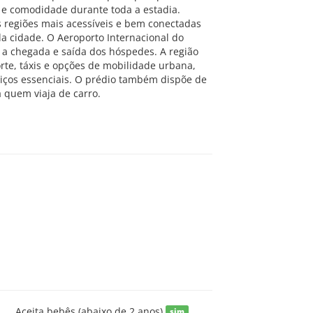
e e comodidade durante toda a estadia.
 regiões mais acessíveis e bem conectadas
 da cidade. O Aeroporto Internacional do
do a chegada e saída dos hóspedes. A região
rte, táxis e opções de mobilidade urbana,
viços essenciais. O prédio também dispõe de
 quem viaja de carro.
Aceita bebês (abaixo de 2 anos)
sim