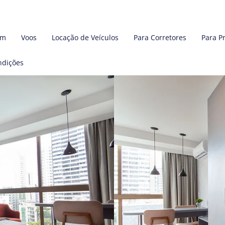
em
Voos
Locação de Veículos
Para Corretores
Para P
ndições