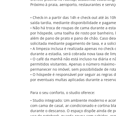
Próximo à praia, aeroporto, restaurantes e serviç
• Check-in a partir das 14h e check-out até às 10h
saída tardia, mediante disponibilidade e pagame
• Não há troca de roupas de cama durante a esta
por hóspede, uma toalha de rosto por banheiro,
além de pano de prato e pano de chão. Caso dese
solicitada mediante pagamento de taxa, e a solic
• A limpeza inclusa é realizada apenas no check-
durante a estadia, será cobrada nova taxa de limp
• O café da manhã não está incluso na diária e 
permitidos visitantes. Apenas o número máximo
permanecer no imóvel, sem possibilidade de rota
• O hóspede é responsável por seguir as regras
por eventuais multas aplicadas durante a reserv
Para o seu conforto, o studio oferece:
• Studio integrado: Um ambiente moderno e acon
com cama de casal, ar-condicionado e cortina bl
durante o descanso. O espaço dispõe ainda de po
uso de notebook, guarda-roupa com cabides, esp