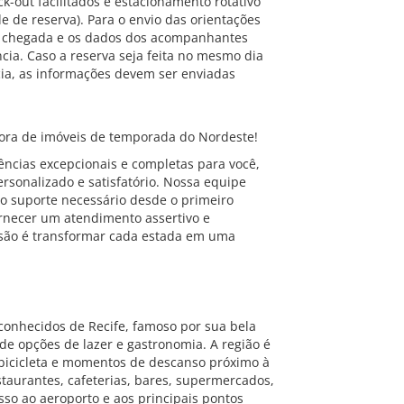
k-out facilitados e estacionamento rotativo
 de reserva). Para o envio das orientações
de chegada e os dados dos acompanhantes
ia. Caso a reserva seja feita no mesmo dia
ia, as informações devem ser enviadas
ra de imóveis de temporada do Nordeste!
ncias excepcionais e completas para você,
rsonalizado e satisfatório. Nossa equipe
o suporte necessário desde o primeiro
ornecer um atendimento assertivo e
são é transformar cada estada em uma
conhecidos de Recife, famoso por sua bela
 de opções de lazer e gastronomia. A região é
 bicicleta e momentos de descanso próximo à
taurantes, cafeterias, bares, supermercados,
sso ao aeroporto e aos principais pontos