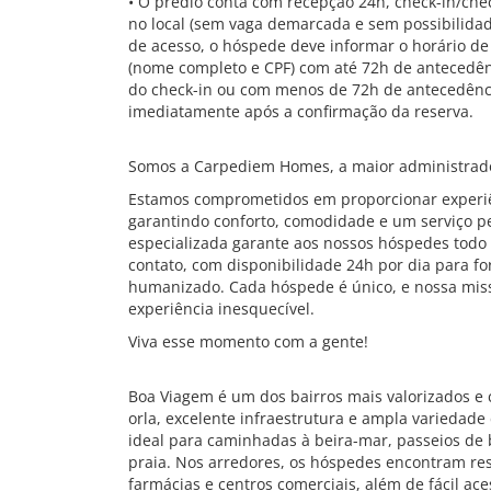
• O prédio conta com recepção 24h, check-in/chec
no local (sem vaga demarcada e sem possibilidade
de acesso, o hóspede deve informar o horário 
(nome completo e CPF) com até 72h de antecedênc
do check-in ou com menos de 72h de antecedênc
imediatamente após a confirmação da reserva.
Somos a Carpediem Homes, a maior administrado
Estamos comprometidos em proporcionar experiê
garantindo conforto, comodidade e um serviço pe
especializada garante aos nossos hóspedes todo 
contato, com disponibilidade 24h por dia para f
humanizado. Cada hóspede é único, e nossa mis
experiência inesquecível.
Viva esse momento com a gente!
Boa Viagem é um dos bairros mais valorizados e 
orla, excelente infraestrutura e ampla variedade
ideal para caminhadas à beira-mar, passeios de
praia. Nos arredores, os hóspedes encontram res
farmácias e centros comerciais, além de fácil ace