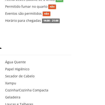
Permitido fumar no quarto
não
Eventos são permitidos
não
Horário para chegadas
14:00 - 21:00
Água Quente
Papel Higiênico
Secador de Cabelo
Xampu
Cozinha/Cozinha Compacta
Geladeira
Louças e Talheres