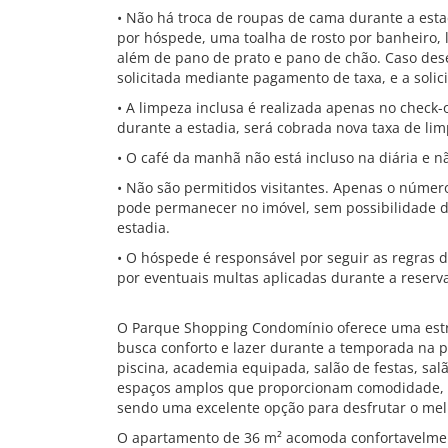
• Não há troca de roupas de cama durante a esta
por hóspede, uma toalha de rosto por banheiro,
além de pano de prato e pano de chão. Caso dese
solicitada mediante pagamento de taxa, e a solic
• A limpeza inclusa é realizada apenas no check-
durante a estadia, será cobrada nova taxa de limp
• O café da manhã não está incluso na diária e 
• Não são permitidos visitantes. Apenas o núme
pode permanecer no imóvel, sem possibilidade de
estadia.
• O hóspede é responsável por seguir as regras
por eventuais multas aplicadas durante a reserv
O Parque Shopping Condomínio oferece uma est
busca conforto e lazer durante a temporada na 
piscina, academia equipada, salão de festas, sal
espaços amplos que proporcionam comodidade, pr
sendo uma excelente opção para desfrutar o melh
O apartamento de 36 m² acomoda confortavelmen