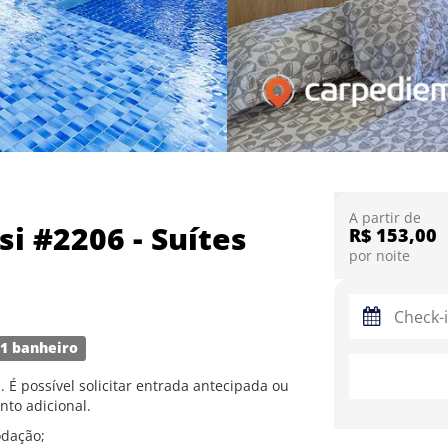
A partir de
i #2206 - Suítes
R$ 153,00
por noite
1 banheiro
. É possível solicitar entrada antecipada ou
nto adicional.
odação;