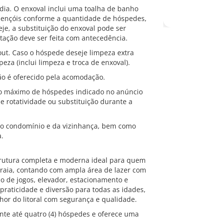
dia. O enxoval inclui uma toalha de banho
 lençóis conforme a quantidade de hóspedes,
je, a substituição do enxoval pode ser
itação deve ser feita com antecedência.
out. Caso o hóspede deseje limpeza extra
eza (inclui limpeza e troca de enxoval).
não é oferecido pela acomodação.
ro máximo de hóspedes indicado no anúncio
 rotatividade ou substituição durante a
 do condomínio e da vizinhança, bem como
a.
rutura completa e moderna ideal para quem
praia, contando com ampla área de lazer com
ão de jogos, elevador, estacionamento e
aticidade e diversão para todas as idades,
or do litoral com segurança e qualidade.
te até quatro (4) hóspedes e oferece uma