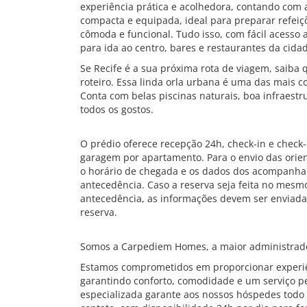
experiência prática e acolhedora, contando com a
compacta e equipada, ideal para preparar refeiç
cômoda e funcional. Tudo isso, com fácil acesso a
para ida ao centro, bares e restaurantes da cidad
Se Recife é a sua próxima rota de viagem, saiba 
roteiro. Essa linda orla urbana é uma das mais co
Conta com belas piscinas naturais, boa infraest
todos os gostos.
O prédio oferece recepção 24h, check-in e check-
garagem por apartamento. Para o envio das orie
o horário de chegada e os dados dos acompanha
antecedência. Caso a reserva seja feita no mes
antecedência, as informações devem ser enviad
reserva.
Somos a Carpediem Homes, a maior administrado
Estamos comprometidos em proporcionar experiê
garantindo conforto, comodidade e um serviço pe
especializada garante aos nossos hóspedes todo 