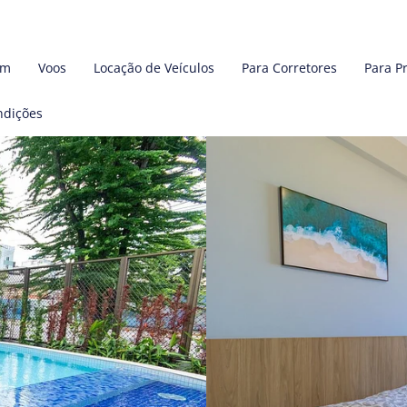
em
Voos
Locação de Veículos
Para Corretores
Para P
ndições