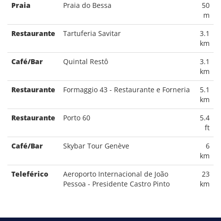
Praia
Praia do Bessa
50
m
Restaurante
Tartuferia Savitar
3.1
km
Café/Bar
Quintal Restô
3.1
km
Restaurante
Formaggio 43 - Restaurante e Forneria
5.1
km
Restaurante
Porto 60
5.4
ft
Café/Bar
Skybar Tour Genève
6
km
Teleférico
Aeroporto Internacional de João
23
Pessoa - Presidente Castro Pinto
km