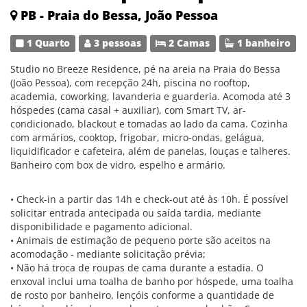
PB - Praia do Bessa, João Pessoa
1 Quarto
3 pessoas
2 Camas
1 banheiro
Studio no Breeze Residence, pé na areia na Praia do Bessa
(João Pessoa), com recepção 24h, piscina no rooftop,
academia, coworking, lavanderia e guarderia. Acomoda até 3
hóspedes (cama casal + auxiliar), com Smart TV, ar-
condicionado, blackout e tomadas ao lado da cama. Cozinha
com armários, cooktop, frigobar, micro-ondas, gelágua,
liquidificador e cafeteira, além de panelas, louças e talheres.
Banheiro com box de vidro, espelho e armário.
• Check-in a partir das 14h e check-out até às 10h. É possível
solicitar entrada antecipada ou saída tardia, mediante
disponibilidade e pagamento adicional.
• Animais de estimação de pequeno porte são aceitos na
acomodação - mediante solicitação prévia;
• Não há troca de roupas de cama durante a estadia. O
enxoval inclui uma toalha de banho por hóspede, uma toalha
de rosto por banheiro, lençóis conforme a quantidade de