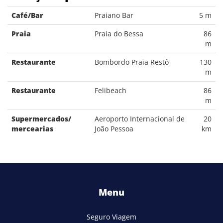
Café/Bar
Praiano Bar
5 m
Praia
Praia do Bessa
86
m
Restaurante
Bombordo Praia Restô
130
m
Restaurante
Felibeach
86
m
Supermercados/
Aeroporto Internacional de
20
mercearias
João Pessoa
km
Menu
Seguro Viagem