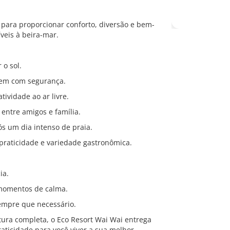
 para proporcionar conforto, diversão e bem-
íveis à beira-mar.
 o sol.
irem com segurança.
ividade ao ar livre.
entre amigos e família.
s um dia intenso de praia.
 praticidade e variedade gastronômica.
ia.
 momentos de calma.
sempre que necessário.
ura completa, o Eco Resort Wai Wai entrega
aticidade para você viver a sua melhor