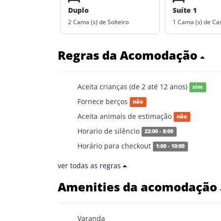
Duplo
Suíte 1
2 Cama (s) de Solteiro
1 Cama (s) de Ca
Regras da Acomodação
Aceita crianças (de 2 até 12 anos)
sim
Fornece berços
não
Aceita animais de estimação
não
Horario de silêncio
22:00 - 8:00
Horário para checkout
1:00 - 10:00
ver todas as regras
Amenities da acomodação
Varanda