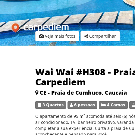
Veja mais fotos
Compartilhar
Wai Wai #H308 - Pra
Carpediem
CE - Praia de Cumbuco, Caucaia
3 Quartos
6 pessoas
4 Camas
O apartamento de 95 m² acomoda até seis (6) hós
ar-condicionado, TV, banheiro privativo, varand
completar a sua experiência. Curta a praia de 
aconchegante e pensado para você.