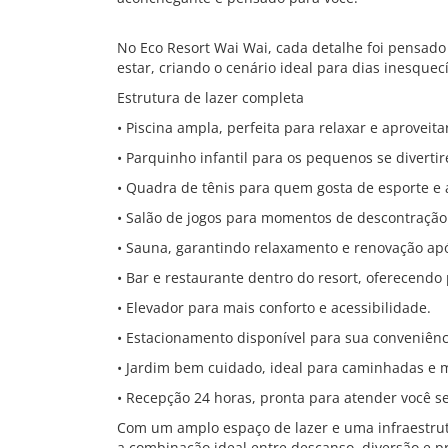
No Eco Resort Wai Wai, cada detalhe foi pensado
estar, criando o cenário ideal para dias inesquec
Estrutura de lazer completa
• Piscina ampla, perfeita para relaxar e aproveitar
• Parquinho infantil para os pequenos se divert
• Quadra de tênis para quem gosta de esporte e at
• Salão de jogos para momentos de descontração 
• Sauna, garantindo relaxamento e renovação apó
• Bar e restaurante dentro do resort, oferecendo
• Elevador para mais conforto e acessibilidade.
• Estacionamento disponível para sua conveniênc
• Jardim bem cuidado, ideal para caminhadas e
• Recepção 24 horas, pronta para atender você 
Com um amplo espaço de lazer e uma infraestrut
a combinação ideal entre descanso, diversão e pr