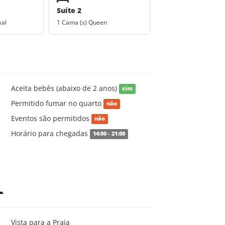
Suíte 2
sal
1 Cama (s) Queen
Aceita bebês (abaixo de 2 anos)
sim
Permitido fumar no quarto
não
Eventos são permitidos
não
Horário para chegadas
14:00 - 21:00
Vista para a Praia