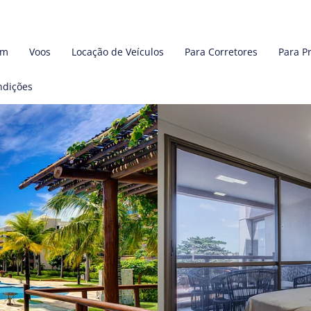
em
Voos
Locação de Veículos
Para Corretores
Para P
ndições