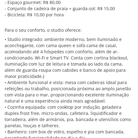
- Espaço gourmet: R$ 80,00
- Conjunto de cadeira de praia + guarda-sol: R$ 15,00
- Bicicleta: R$ 10,00 por hora
Para o seu conforto, o studio oferece:
• Studio integrado: ambiente moderno, bem iluminado e
aconchegante, com cama queen e sofá-cama de casal,
acomodando até 4 hóspedes com conforto, além de ar-
condicionado, Wi-Fi e Smart TV. Conta com cortina blackout,
iluminação com luz de leitura e tomada ao lado da cama,
além de guarda-roupa com cabides e banco de apoio para
maior praticidade.}
• Ambiente funcional e vista: mesa com cadeiras ideal para
refeições ou trabalho, posicionada próxima ao amplo janelão
com vista para o mar, proporcionando excelente iluminação
natural e uma experiência ainda mais agradável.
• Cozinha equipada: com cooktop por indução, geladeira
duplex frost free, micro-ondas, cafeteira, liquidificador e
torradeira, além de armários, pia, bancada e utensílios como
panelas, louças e talheres.
• Banheiro: com box de vidro, espelho e pia com bancada,
garantindo funcionalidade no dia a dia.