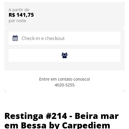
A partir de
R$ 141,75
por noite
Entre em contato conosco!
4020-5255
Restinga #214 - Beira mar
em Bessa by Carpediem