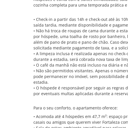
cozinha completa para uma temporada prática e 
• Check-in a partir das 14h e check-out até às 10h
saída tardia, mediante disponibilidade e pagame
• Não há troca de roupas de cama durante a esta
por hóspede, uma toalha de rosto por banheiro,
além de pano de prato e pano de chão. Caso dese
solicitada mediante pagamento de taxa, e a solic
• A limpeza inclusa é realizada apenas no check-
durante a estadia, será cobrada nova taxa de limp
• O café da manhã não está incluso na diária e 
• Não são permitidos visitantes. Apenas o núme
pode permanecer no imóvel, sem possibilidade de
estadia.
• O hóspede é responsável por seguir as regras
por eventuais multas aplicadas durante a reserv
Para o seu conforto, o apartamento oferece:
• Acomoda até 4 hóspedes em 47,7 m²: espaço prá
casais ou amigos que querem viver Fortaleza com
• Sala de estar: ambiente agradável para relaxar