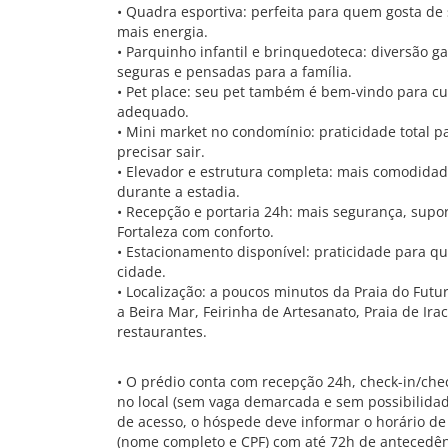
• Quadra esportiva: perfeita para quem gosta de
mais energia.
• Parquinho infantil e brinquedoteca: diversão 
seguras e pensadas para a família.
• Pet place: seu pet também é bem-vindo para cu
adequado.
• Mini market no condomínio: praticidade total p
precisar sair.
• Elevador e estrutura completa: mais comodidade 
durante a estadia.
• Recepção e portaria 24h: mais segurança, supor
Fortaleza com conforto.
• Estacionamento disponível: praticidade para q
cidade.
• Localização: a poucos minutos da Praia do Futur
a Beira Mar, Feirinha de Artesanato, Praia de Ir
restaurantes.
• O prédio conta com recepção 24h, check-in/chec
no local (sem vaga demarcada e sem possibilidade
de acesso, o hóspede deve informar o horário 
(nome completo e CPF) com até 72h de antecedênc