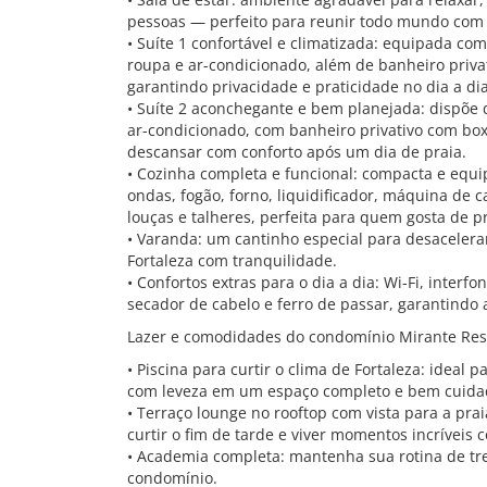
pessoas — perfeito para reunir todo mundo com 
• Suíte 1 confortável e climatizada: equipada co
roupa e ar-condicionado, além de banheiro priva
garantindo privacidade e praticidade no dia a dia
• Suíte 2 aconchegante e bem planejada: dispõe 
ar-condicionado, com banheiro privativo com box 
descansar com conforto após um dia de praia.
• Cozinha completa e funcional: compacta e equip
ondas, fogão, forno, liquidificador, máquina de ca
louças e talheres, perfeita para quem gosta de p
• Varanda: um cantinho especial para desacelerar,
Fortaleza com tranquilidade.
• Confortos extras para o dia a dia: Wi-Fi, interf
secador de cabelo e ferro de passar, garantindo
Lazer e comodidades do condomínio Mirante Res
• Piscina para curtir o clima de Fortaleza: ideal p
com leveza em um espaço completo e bem cuida
• Terraço lounge no rooftop com vista para a pra
curtir o fim de tarde e viver momentos incríveis 
• Academia completa: mantenha sua rotina de tre
condomínio.