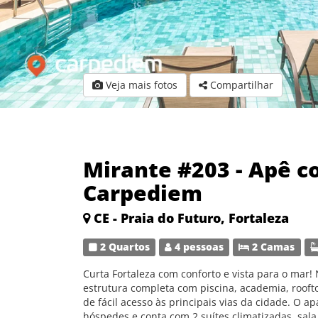
Veja mais fotos
Compartilhar
Mirante #203 - Apê c
Carpediem
CE - Praia do Futuro, Fortaleza
2 Quartos
4 pessoas
2 Camas
Curta Fortaleza com conforto e vista para o mar
estrutura completa com piscina, academia, rooft
de fácil acesso às principais vias da cidade. O 
hóspedes e conta com 2 suítes climatizadas, sal