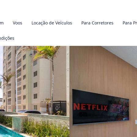
em
Voos
Locação de Veículos
Para Corretores
Para P
ndições