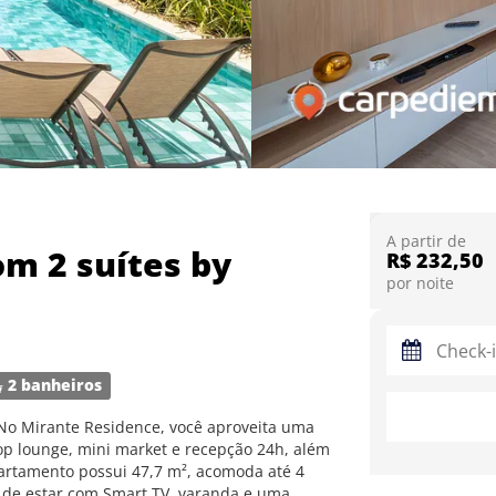
A partir de
om 2 suítes by
R$ 232,50
por noite
2 banheiros
! No Mirante Residence, você aproveita uma
op lounge, mini market e recepção 24h, além
apartamento possui 47,7 m², acomoda até 4
a de estar com Smart TV, varanda e uma