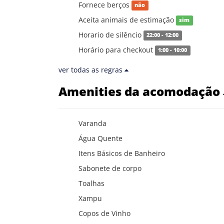
Fornece berços
não
Aceita animais de estimação
sim
Horario de silêncio
22:00 - 12:00
Horário para checkout
1:00 - 10:00
ver todas as regras
Amenities da acomodação
Varanda
Água Quente
Itens Básicos de Banheiro
Sabonete de corpo
Toalhas
Xampu
Copos de Vinho