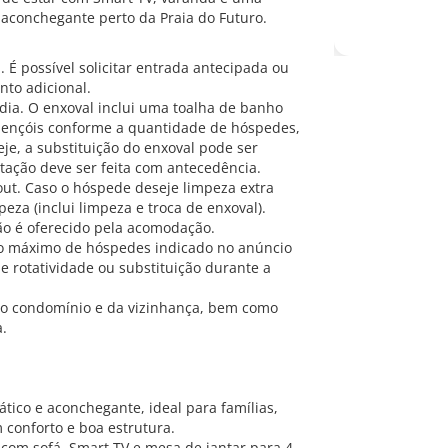
aconchegante perto da Praia do Futuro.
. É possível solicitar entrada antecipada ou
nto adicional.
dia. O enxoval inclui uma toalha de banho
 lençóis conforme a quantidade de hóspedes,
je, a substituição do enxoval pode ser
itação deve ser feita com antecedência.
out. Caso o hóspede deseje limpeza extra
eza (inclui limpeza e troca de enxoval).
não é oferecido pela acomodação.
ro máximo de hóspedes indicado no anúncio
 rotatividade ou substituição durante a
 do condomínio e da vizinhança, bem como
a.
tico e aconchegante, ideal para famílias,
 conforto e boa estrutura.
, com sofá, Smart TV e mesa de jantar para 4