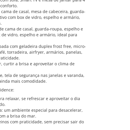
conforto.
m cama de casal, mesa de cabeceira, guarda-
tivo com box de vidro, espelho e armário,
.
de cama de casal, guarda-roupa, espelho e
de vidro, espelho e armário, ideal para
ada com geladeira duplex frost free, micro-
fé, torradeira, airfryer, armários, panelas,
raticidade.
 curtir a brisa e aproveitar o clima de
one, tela de segurança nas janelas e varanda,
 ainda mais comodidade.
idence:
ara relaxar, se refrescar e aproveitar o dia
do.
ia: um ambiente especial para desacelerar,
com a brisa do mar.
inos com praticidade, sem precisar sair do