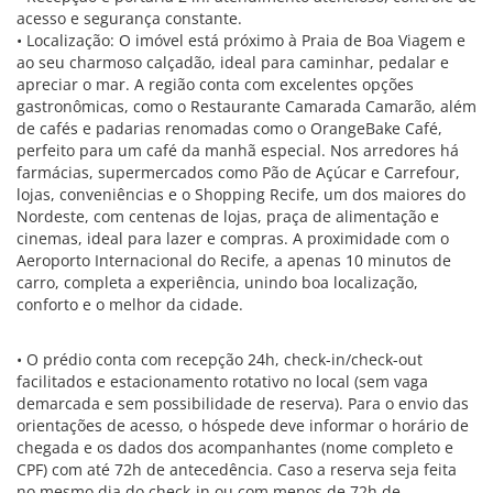
acesso e segurança constante.
• Localização: O imóvel está próximo à Praia de Boa Viagem e
ao seu charmoso calçadão, ideal para caminhar, pedalar e
apreciar o mar. A região conta com excelentes opções
gastronômicas, como o Restaurante Camarada Camarão, além
de cafés e padarias renomadas como o OrangeBake Café,
perfeito para um café da manhã especial. Nos arredores há
farmácias, supermercados como Pão de Açúcar e Carrefour,
lojas, conveniências e o Shopping Recife, um dos maiores do
Nordeste, com centenas de lojas, praça de alimentação e
cinemas, ideal para lazer e compras. A proximidade com o
Aeroporto Internacional do Recife, a apenas 10 minutos de
carro, completa a experiência, unindo boa localização,
conforto e o melhor da cidade.
• O prédio conta com recepção 24h, check-in/check-out
facilitados e estacionamento rotativo no local (sem vaga
demarcada e sem possibilidade de reserva). Para o envio das
orientações de acesso, o hóspede deve informar o horário de
chegada e os dados dos acompanhantes (nome completo e
CPF) com até 72h de antecedência. Caso a reserva seja feita
no mesmo dia do check-in ou com menos de 72h de