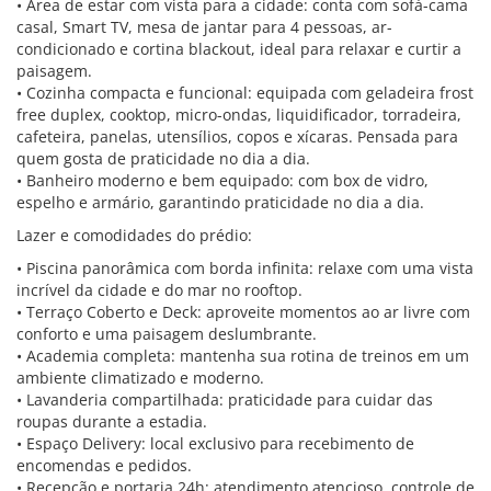
• Área de estar com vista para a cidade: conta com sofá-cama
casal, Smart TV, mesa de jantar para 4 pessoas, ar-
condicionado e cortina blackout, ideal para relaxar e curtir a
paisagem.
• Cozinha compacta e funcional: equipada com geladeira frost
free duplex, cooktop, micro-ondas, liquidificador, torradeira,
cafeteira, panelas, utensílios, copos e xícaras. Pensada para
quem gosta de praticidade no dia a dia.
• Banheiro moderno e bem equipado: com box de vidro,
espelho e armário, garantindo praticidade no dia a dia.
Lazer e comodidades do prédio:
• Piscina panorâmica com borda infinita: relaxe com uma vista
incrível da cidade e do mar no rooftop.
• Terraço Coberto e Deck: aproveite momentos ao ar livre com
conforto e uma paisagem deslumbrante.
• Academia completa: mantenha sua rotina de treinos em um
ambiente climatizado e moderno.
• Lavanderia compartilhada: praticidade para cuidar das
roupas durante a estadia.
• Espaço Delivery: local exclusivo para recebimento de
encomendas e pedidos.
• Recepção e portaria 24h: atendimento atencioso, controle de