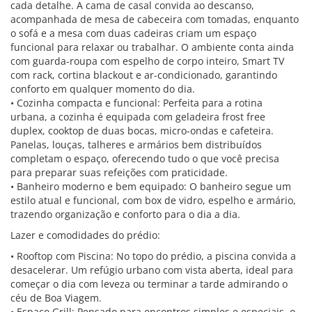
cada detalhe. A cama de casal convida ao descanso,
acompanhada de mesa de cabeceira com tomadas, enquanto
o sofá e a mesa com duas cadeiras criam um espaço
funcional para relaxar ou trabalhar. O ambiente conta ainda
com guarda-roupa com espelho de corpo inteiro, Smart TV
com rack, cortina blackout e ar-condicionado, garantindo
conforto em qualquer momento do dia.
• Cozinha compacta e funcional: Perfeita para a rotina
urbana, a cozinha é equipada com geladeira frost free
duplex, cooktop de duas bocas, micro-ondas e cafeteira.
Panelas, louças, talheres e armários bem distribuídos
completam o espaço, oferecendo tudo o que você precisa
para preparar suas refeições com praticidade.
• Banheiro moderno e bem equipado: O banheiro segue um
estilo atual e funcional, com box de vidro, espelho e armário,
trazendo organização e conforto para o dia a dia.
Lazer e comodidades do prédio:
• Rooftop com Piscina: No topo do prédio, a piscina convida a
desacelerar. Um refúgio urbano com vista aberta, ideal para
começar o dia com leveza ou terminar a tarde admirando o
céu de Boa Viagem.
• Espaço Grill: Pensado para encontros simples e especiais, o