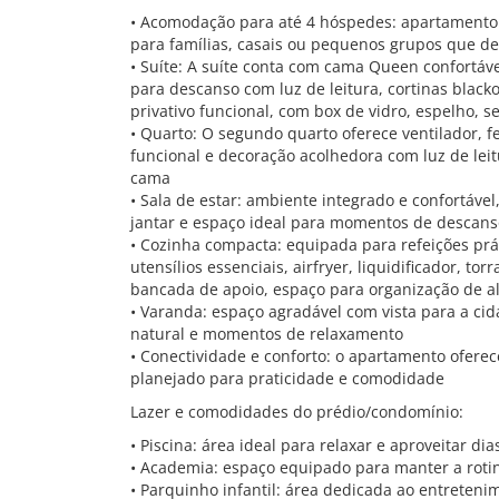
• Acomodação para até 4 hóspedes: apartamento 
para famílias, casais ou pequenos grupos que de
• Suíte: A suíte conta com cama Queen confortáv
para descanso com luz de leitura, cortinas blac
privativo funcional, com box de vidro, espelho, s
• Quarto: O segundo quarto oferece ventilador, 
funcional e decoração acolhedora com luz de leit
cama
• Sala de estar: ambiente integrado e confortáv
jantar e espaço ideal para momentos de descans
• Cozinha compacta: equipada para refeições prá
utensílios essenciais, airfryer, liquidificador, t
bancada de apoio, espaço para organização de ali
• Varanda: espaço agradável com vista para a cida
natural e momentos de relaxamento
• Conectividade e conforto: o apartamento oferec
planejado para praticidade e comodidade
Lazer e comodidades do prédio/condomínio:
• Piscina: área ideal para relaxar e aproveitar d
• Academia: espaço equipado para manter a roti
• Parquinho infantil: área dedicada ao entreten