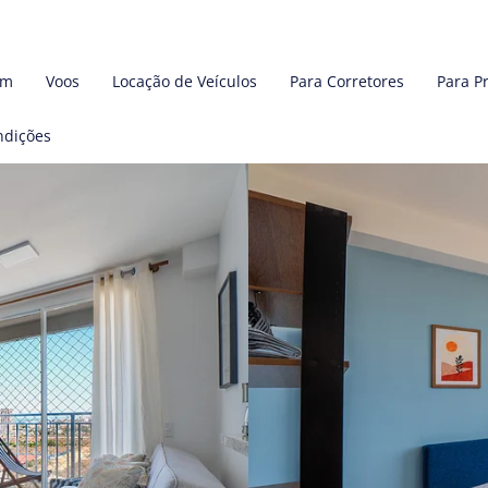
em
Voos
Locação de Veículos
Para Corretores
Para P
ndições