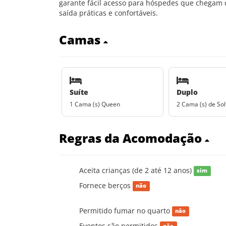
garante fácil acesso para hóspedes que chegam 
saída práticas e confortáveis.
Camas
Suíte
Duplo
1 Cama (s) Queen
2 Cama (s) de Sol
Regras da Acomodação
Aceita crianças (de 2 até 12 anos)
sim
Fornece berços
não
Permitido fumar no quarto
não
Eventos são permitidos