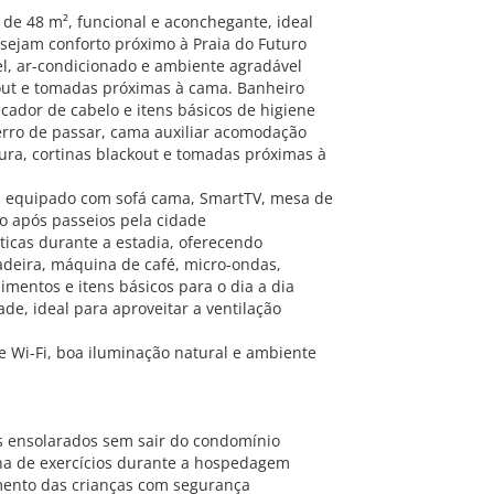
de 48 m², funcional e aconchegante, ideal
sejam conforto próximo à Praia do Futuro
el, ar-condicionado e ambiente agradável
kout e tomadas próximas à cama. Banheiro
ecador de cabelo e itens básicos de higiene
ferro de passar, cama auxiliar acomodação
ura, cortinas blackout e tomadas próximas à
el, equipado com sofá cama, SmartTV, mesa de
o após passeios pela cidade
ticas durante a estadia, oferecendo
orradeira, máquina de café, micro-ondas,
mentos e itens básicos para o dia a dia
de, ideal para aproveitar a ventilação
e Wi-Fi, boa iluminação natural e ambiente
ias ensolarados sem sair do condomínio
na de exercícios durante a hospedagem
imento das crianças com segurança