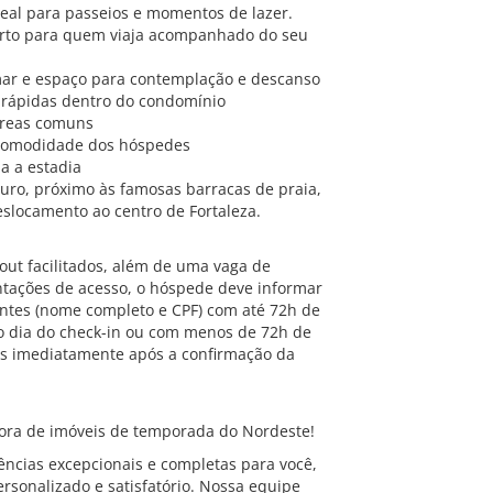
 ideal para passeios e momentos de lazer.
forto para quem viaja acompanhado do seu
 mar e espaço para contemplação e descanso
 rápidas dentro do condomínio
 áreas comuns
r comodidade dos hóspedes
a a estadia
uturo, próximo às famosas barracas de praia,
deslocamento ao centro de Fortaleza.
out facilitados, além de uma vaga de
ntações de acesso, o hóspede deve informar
ntes (nome completo e CPF) com até 72h de
mo dia do check-in ou com menos de 72h de
as imediatamente após a confirmação da
ra de imóveis de temporada do Nordeste!
ncias excepcionais e completas para você,
rsonalizado e satisfatório. Nossa equipe