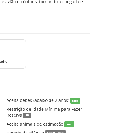
de avião ou ônibus, tornando a chegada e
teiro
Aceita bebês (abaixo de 2 anos)
sim
Restrição de Idade Mínima para Fazer
Reserva
18
Aceita animais de estimação
sim
Horario de silêncio