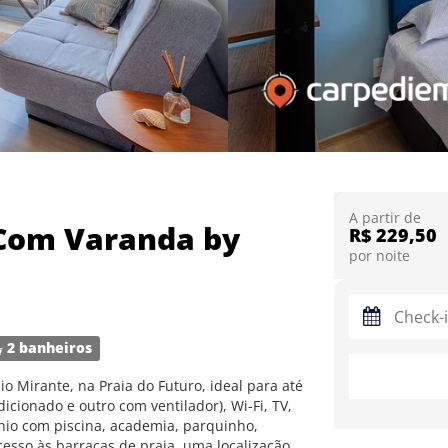
A partir de
 Com Varanda by
R$ 229,50
por noite
2 banheiros
Mirante, na Praia do Futuro, ideal para até
icionado e outro com ventilador), Wi-Fi, TV,
io com piscina, academia, parquinho,
cesso às barracas de praia, uma localização