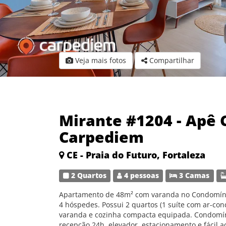
Veja mais fotos
Compartilhar
Mirante #1204 - Apê
Carpediem
CE - Praia do Futuro, Fortaleza
2 Quartos
4 pessoas
3 Camas
Apartamento de 48m² com varanda no Condomínio 
4 hóspedes. Possui 2 quartos (1 suíte com ar-cond
varanda e cozinha compacta equipada. Condomín
recepção 24h, elevador, estacionamento e fácil a