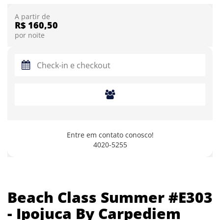
A partir de
R$ 160,50
por noite
Entre em contato conosco!
4020-5255
Beach Class Summer #E303
- Ipojuca By Carpediem