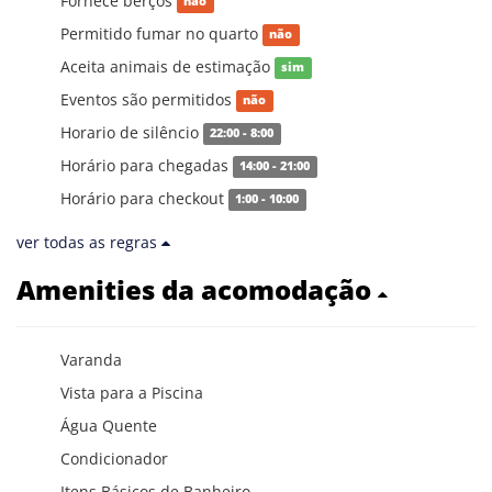
Fornece berços
não
Permitido fumar no quarto
não
Aceita animais de estimação
sim
Eventos são permitidos
não
Horario de silêncio
22:00 - 8:00
Horário para chegadas
14:00 - 21:00
Horário para checkout
1:00 - 10:00
ver todas as regras
Amenities da acomodação
Varanda
Vista para a Piscina
Água Quente
Condicionador
Itens Básicos de Banheiro