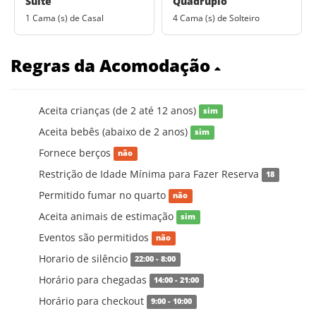
Suíte
Quádruplo
1 Cama (s) de Casal
4 Cama (s) de Solteiro
Regras da Acomodação
Aceita crianças (de 2 até 12 anos)
sim
Aceita bebês (abaixo de 2 anos)
sim
Fornece berços
não
Restrição de Idade Mínima para Fazer Reserva
18
Permitido fumar no quarto
não
Aceita animais de estimação
sim
Eventos são permitidos
não
Horario de silêncio
22:00 - 8:00
Horário para chegadas
14:00 - 21:00
Horário para checkout
9:00 - 10:00