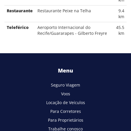
Restaurante
Restaurante Peixe na Telha
9.4
km
Teleférico
Aeroporto Internacional do
45.5
Recife/Guararapes - Gilberto Freyre
km
Menu
Seguro Viagem
Voos
Locação de Veículos
Para Corretores
Para Proprietários
Trabalhe conosco