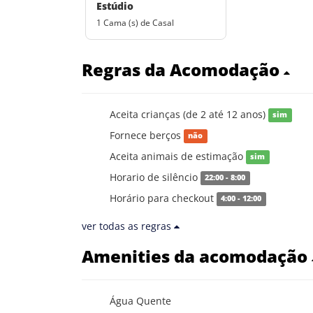
Estúdio
1 Cama (s) de Casal
Regras da Acomodação
Aceita crianças (de 2 até 12 anos)
sim
Fornece berços
não
Aceita animais de estimação
sim
Horario de silêncio
22:00 - 8:00
Horário para checkout
4:00 - 12:00
ver todas as regras
Amenities da acomodação
Água Quente