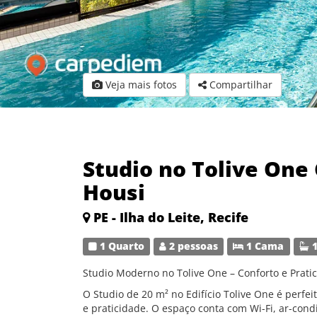
Veja mais fotos
Compartilhar
Studio no Tolive One
Housi
PE - Ilha do Leite, Recife
1 Quarto
2 pessoas
1 Cama
1
Studio Moderno no Tolive One – Conforto e Prati
O Studio de 20 m² no Edifício Tolive One é perfe
e praticidade. O espaço conta com Wi-Fi, ar-cond