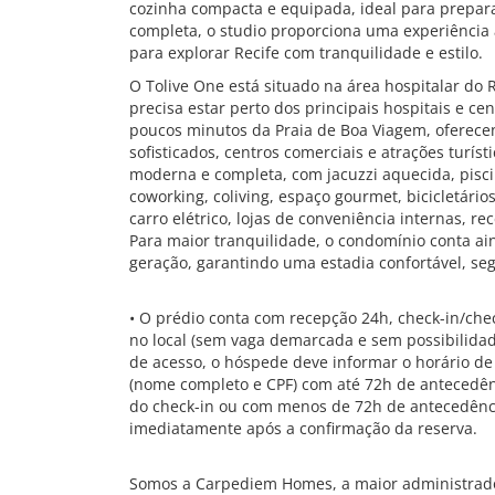
cozinha compacta e equipada, ideal para prepara
completa, o studio proporciona uma experiência 
para explorar Recife com tranquilidade e estilo.
O Tolive One está situado na área hospitalar do 
precisa estar perto dos principais hospitais e ce
poucos minutos da Praia de Boa Viagem, oferece
sofisticados, centros comerciais e atrações turíst
moderna e completa, com jacuzzi aquecida, pisci
coworking, coliving, espaço gourmet, bicicletários
carro elétrico, lojas de conveniência internas, r
Para maior tranquilidade, o condomínio conta a
geração, garantindo uma estadia confortável, seg
• O prédio conta com recepção 24h, check-in/chec
no local (sem vaga demarcada e sem possibilidade
de acesso, o hóspede deve informar o horário 
(nome completo e CPF) com até 72h de antecedênc
do check-in ou com menos de 72h de antecedênc
imediatamente após a confirmação da reserva.
Somos a Carpediem Homes, a maior administrado