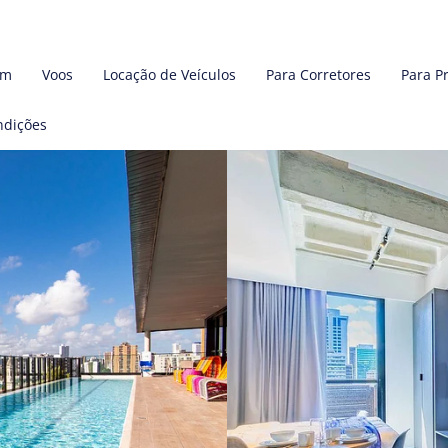
em
Voos
Locação de Veículos
Para Corretores
Para P
ndições