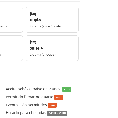
Duplo
teiro
2 Cama (s) de Solteiro
Suíte 4
n
2 Cama (s) Queen
Aceita bebês (abaixo de 2 anos)
sim
Permitido fumar no quarto
não
Eventos são permitidos
não
Horário para chegadas
14:00 - 21:00