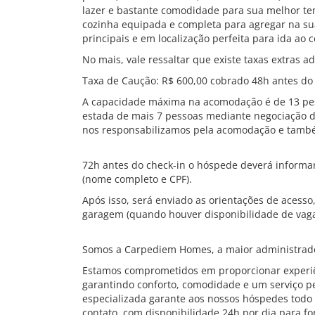
lazer e bastante comodidade para sua melhor t
cozinha equipada e completa para agregar na sua 
principais e em localização perfeita para ida ao 
No mais, vale ressaltar que existe taxas extras ad
Taxa de Caução: R$ 600,00 cobrado 48h antes do 
A capacidade máxima na acomodação é de 13 pess
estada de mais 7 pessoas mediante negociação d
nos responsabilizamos pela acomodação e també
72h antes do check-in o hóspede deverá informa
(nome completo e CPF).
Após isso, será enviado as orientações de acesso
garagem (quando houver disponibilidade de vaga
Somos a Carpediem Homes, a maior administrado
Estamos comprometidos em proporcionar experiê
garantindo conforto, comodidade e um serviço pe
especializada garante aos nossos hóspedes todo 
contato, com disponibilidade 24h por dia para f