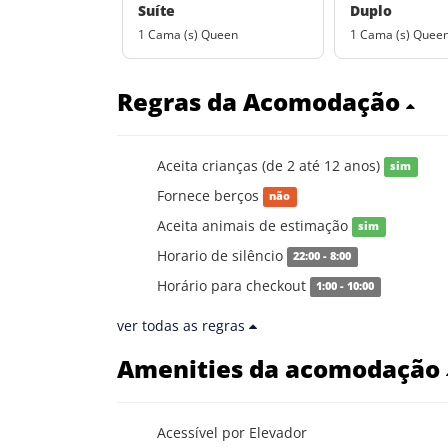
Suíte
Duplo
1 Cama (s) Queen
1 Cama (s) Quee
Regras da Acomodação
Aceita crianças (de 2 até 12 anos)
sim
Fornece berços
não
Aceita animais de estimação
sim
Horario de silêncio
22:00 - 8:00
Horário para checkout
1:00 - 10:00
ver todas as regras
Amenities da acomodação
Acessível por Elevador