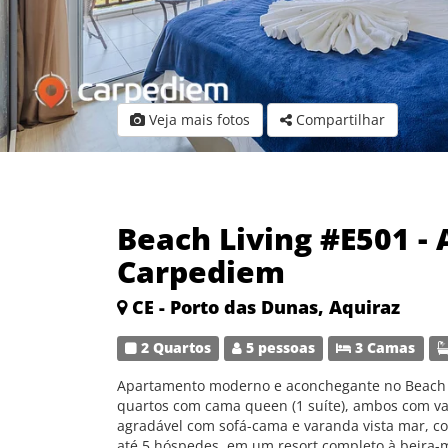
Veja mais fotos
Compartilhar
Beach Living #E501 - 
Carpediem
CE - Porto das Dunas, Aquiraz
2 Quartos
5 pessoas
3 Camas
Apartamento moderno e aconchegante no Beach Li
quartos com cama queen (1 suíte), ambos com var
agradável com sofá-cama e varanda vista mar, co
até 5 hóspedes, em um resort completo à beira-m