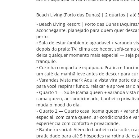
Beach Living (Porto das Dunas) | 2 quartos | até
• Beach Living Resort | Porto das Dunas (Aquira
aconchegante, planejado para quem quer desca
perto.
• Sala de estar (ambiente agradável + varanda vi
depois da praia: TV, clima acolhedor, sofá-cama
deixa qualquer momento mais especial — seja p
tranquilo.
• Cozinha compacta e equipada: Prática e funcion
um café da manhã leve antes de descer para curti
• Varandas (vista mar): Aqui a vista vira parte d
para você respirar fundo, relaxar e aproveitar o
• Quarto 1 — Suíte (cama queen + varanda vista ma
cama queen, ar-condicionado, banheiro privativ
muda o mood do dia.
• Quarto 2 — Quarto casal (cama queen + varand
especial, com cama queen, ar-condicionado e var
experiência com conforto e privacidade.
• Banheiro social: Além do banheiro da suíte, o 
praticidade para até 5 hóspedes na rotina da est