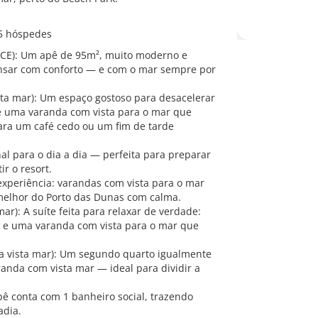
 5 hóspedes
z/CE): Um apê de 95m², muito moderno e
nsar com conforto — e com o mar sempre por
sta mar): Um espaço gostoso para desacelerar
 e uma varanda com vista para o mar que
ara um café cedo ou um fim de tarde
al para o dia a dia — perfeita para preparar
r o resort.
a experiência: varandas com vista para o mar
 melhor do Porto das Dunas com calma.
r): A suíte feita para relaxar de verdade:
o e uma varanda com vista para o mar que
a vista mar): Um segundo quarto igualmente
anda com vista mar — ideal para dividir a
apê conta com 1 banheiro social, trazendo
adia.