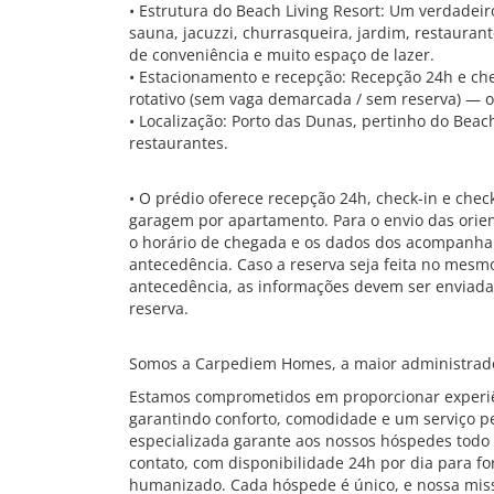
• Estrutura do Beach Living Resort: Um verdadeir
sauna, jacuzzi, churrasqueira, jardim, restaurante
de conveniência e muito espaço de lazer.
• Estacionamento e recepção: Recepção 24h e che
rotativo (sem vaga demarcada / sem reserva) — ob
• Localização: Porto das Dunas, pertinho do Beach
restaurantes.
• O prédio oferece recepção 24h, check-in e chec
garagem por apartamento. Para o envio das orie
o horário de chegada e os dados dos acompanha
antecedência. Caso a reserva seja feita no mes
antecedência, as informações devem ser enviad
reserva.
Somos a Carpediem Homes, a maior administrado
Estamos comprometidos em proporcionar experiê
garantindo conforto, comodidade e um serviço pe
especializada garante aos nossos hóspedes todo 
contato, com disponibilidade 24h por dia para f
humanizado. Cada hóspede é único, e nossa mis