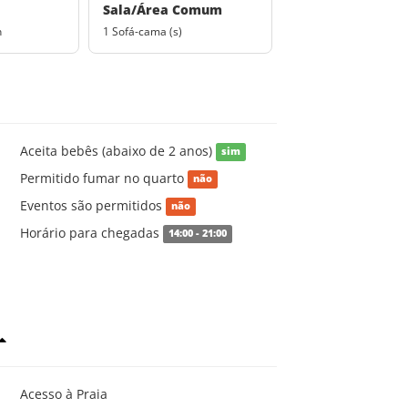
Sala/Área Comum
n
1 Sofá-cama (s)
Aceita bebês (abaixo de 2 anos)
sim
Permitido fumar no quarto
não
Eventos são permitidos
não
Horário para chegadas
14:00 - 21:00
Acesso à Praia