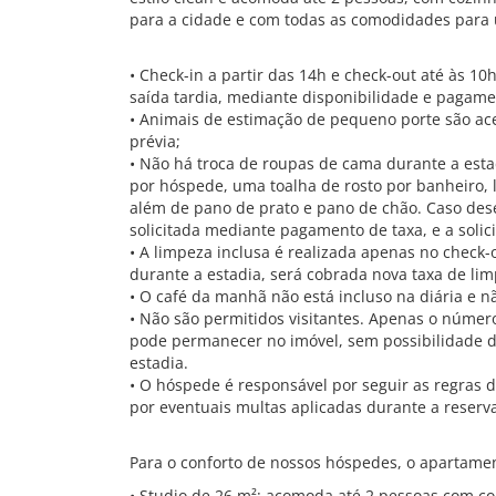
para a cidade e com todas as comodidades para u
• Check-in a partir das 14h e check-out até às 10h
saída tardia, mediante disponibilidade e pagame
• Animais de estimação de pequeno porte são ace
prévia;
• Não há troca de roupas de cama durante a esta
por hóspede, uma toalha de rosto por banheiro,
além de pano de prato e pano de chão. Caso dese
solicitada mediante pagamento de taxa, e a solic
• A limpeza inclusa é realizada apenas no check-
durante a estadia, será cobrada nova taxa de limp
• O café da manhã não está incluso na diária e 
• Não são permitidos visitantes. Apenas o núme
pode permanecer no imóvel, sem possibilidade de
estadia.
• O hóspede é responsável por seguir as regras
por eventuais multas aplicadas durante a reserv
Para o conforto de nossos hóspedes, o apartamen
• Studio de 26 m²: acomoda até 2 pessoas com con