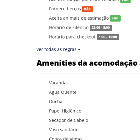
Fornece berços
não
Aceita animais de estimação
sim
Horario de silêncio
22:00 - 8:00
Horário para checkout
1:00 - 10:00
ver todas as regras
Amenities da acomodação
Varanda
Água Quente
Ducha
Papel Higiênico
Secador de Cabelo
Vaso sanitário
Copos de Vinho