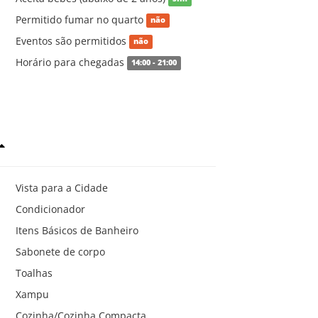
Permitido fumar no quarto
não
Eventos são permitidos
não
Horário para chegadas
14:00 - 21:00
Vista para a Cidade
Condicionador
Itens Básicos de Banheiro
Sabonete de corpo
Toalhas
Xampu
Cozinha/Cozinha Compacta