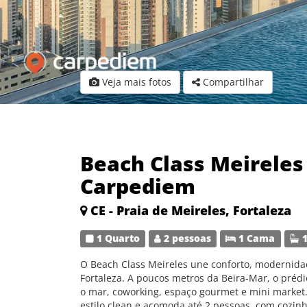
Veja mais fotos
Compartilhar
Beach Class Meireles 
Carpediem
CE - Praia de Meireles, Fortaleza
1 Quarto
2 pessoas
1 Cama
1
O Beach Class Meireles une conforto, modernidad
Fortaleza. A poucos metros da Beira-Mar, o prédi
o mar, coworking, espaço gourmet e mini market
estilo clean e acomoda até 2 pessoas, com cozin