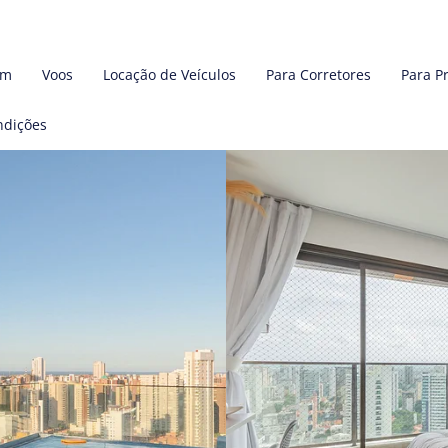
em
Voos
Locação de Veículos
Para Corretores
Para P
ndições