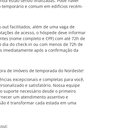
inda estão sendo finalizadas. Pode haver
go temporário e comum em edifícios recém-
k-out facilitados, além de uma vaga de
ntações de acesso, o hóspede deve informar
ntes (nome completo e CPF) com até 72h de
mo dia do check-in ou com menos de 72h de
as imediatamente após a confirmação da
ra de imóveis de temporada do Nordeste!
ncias excepcionais e completas para você,
rsonalizado e satisfatório. Nossa equipe
o suporte necessário desde o primeiro
ornecer um atendimento assertivo e
são é transformar cada estada em uma
sui: