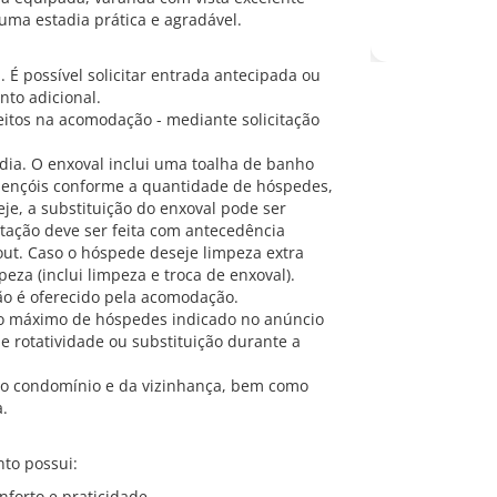
ma estadia prática e agradável.
. É possível solicitar entrada antecipada ou
nto adicional.
itos na acomodação - mediante solicitação
dia. O enxoval inclui uma toalha de banho
 lençóis conforme a quantidade de hóspedes,
je, a substituição do enxoval pode ser
itação deve ser feita com antecedência
out. Caso o hóspede deseje limpeza extra
eza (inclui limpeza e troca de enxoval).
não é oferecido pela acomodação.
ro máximo de hóspedes indicado no anúncio
 rotatividade ou substituição durante a
 do condomínio e da vizinhança, bem como
a.
to possui:
forto e praticidade.