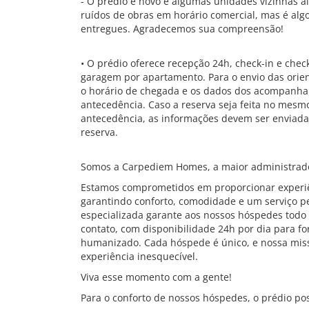
- O prédio é novo e algumas unidades vizinhas a
ruídos de obras em horário comercial, mas é al
entregues. Agradecemos sua compreensão!
• O prédio oferece recepção 24h, check-in e chec
garagem por apartamento. Para o envio das orie
o horário de chegada e os dados dos acompanha
antecedência. Caso a reserva seja feita no mes
antecedência, as informações devem ser enviad
reserva.
Somos a Carpediem Homes, a maior administrado
Estamos comprometidos em proporcionar experiê
garantindo conforto, comodidade e um serviço pe
especializada garante aos nossos hóspedes todo 
contato, com disponibilidade 24h por dia para f
humanizado. Cada hóspede é único, e nossa mis
experiência inesquecível.
Viva esse momento com a gente!
Para o conforto de nossos hóspedes, o prédio pos