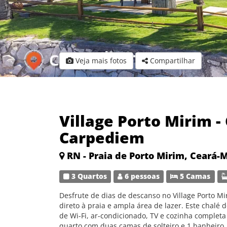
Veja mais fotos
Compartilhar
Village Porto Mirim -
Carpediem
RN - Praia de Porto Mirim, Ceará-
3 Quartos
6 pessoas
5 Camas
Desfrute de dias de descanso no Village Porto M
direto à praia e ampla área de lazer. Este chal
de Wi-Fi, ar-condicionado, TV e cozinha completa
quarto com duas camas de solteiro e 1 banheiro