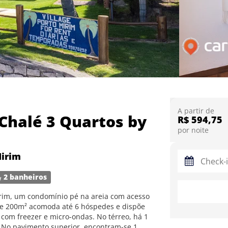
A partir de
 Chalé 3 Quartos by
R$ 594,75
por noite
Mirim
2 banheiros
irim, um condomínio pé na areia com acesso
é de 200m² acomoda até 6 hóspedes e dispõe
 com freezer e micro-ondas. No térreo, há 1
. No pavimento superior, encontram-se 1