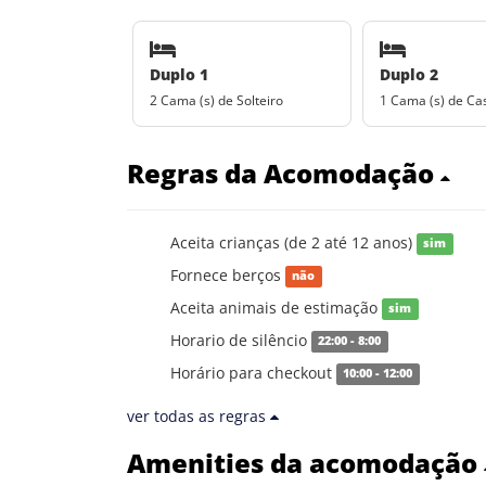
Duplo 1
Duplo 2
2 Cama (s) de Solteiro
1 Cama (s) de Ca
Regras da Acomodação
Aceita crianças (de 2 até 12 anos)
sim
Fornece berços
não
Aceita animais de estimação
sim
Horario de silêncio
22:00 - 8:00
Horário para checkout
10:00 - 12:00
ver todas as regras
Amenities da acomodação