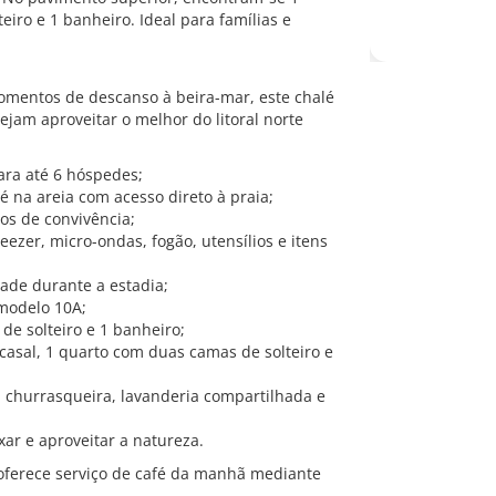
iro e 1 banheiro. Ideal para famílias e
omentos de descanso à beira-mar, este chalé
ejam aproveitar o melhor do litoral norte
ara até 6 hóspedes;
é na areia com acesso direto à praia;
tos de convivência;
ezer, micro-ondas, fogão, utensílios e itens
dade durante a estadia;
 modelo 10A;
e solteiro e 1 banheiro;
asal, 1 quarto com duas camas de solteiro e
, churrasqueira, lavanderia compartilhada e
xar e aproveitar a natureza.
 oferece serviço de café da manhã mediante