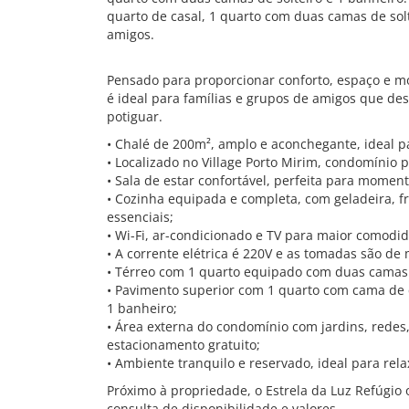
quarto de casal, 1 quarto com duas camas de solte
amigos.
Pensado para proporcionar conforto, espaço e m
é ideal para famílias e grupos de amigos que des
potiguar.
• Chalé de 200m², amplo e aconchegante, ideal p
• Localizado no Village Porto Mirim, condomínio p
• Sala de estar confortável, perfeita para momen
• Cozinha equipada e completa, com geladeira, fre
essenciais;
• Wi-Fi, ar-condicionado e TV para maior comodi
• A corrente elétrica é 220V e as tomadas são de
• Térreo com 1 quarto equipado com duas camas d
• Pavimento superior com 1 quarto com cama de c
1 banheiro;
• Área externa do condomínio com jardins, redes
estacionamento gratuito;
• Ambiente tranquilo e reservado, ideal para rela
Próximo à propriedade, o Estrela da Luz Refúgio
consulta de disponibilidade e valores.