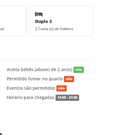
Duplo 3
sal
2 Cama (s) de Solteiro
Aceita bebês (abaixo de 2 anos)
sim
Permitido fumar no quarto
não
Eventos são permitidos
não
Horário para chegadas
14:00 - 21:00