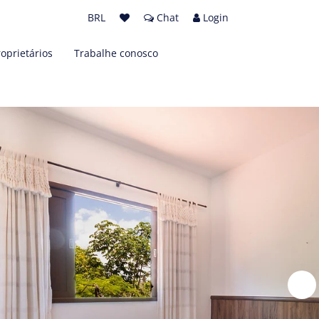
BRL
Chat
Login
roprietários
Trabalhe conosco