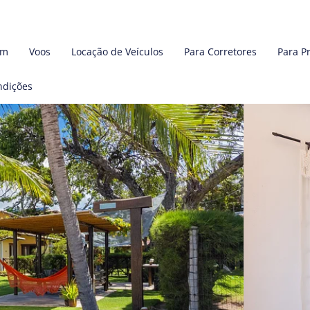
em
Voos
Locação de Veículos
Para Corretores
Para P
ndições