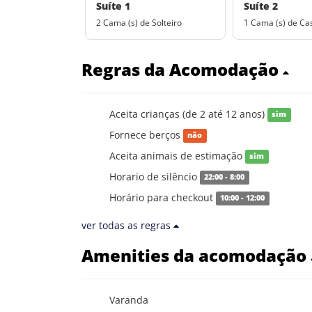
Suíte 1
Suíte 2
2 Cama (s) de Solteiro
1 Cama (s) de Ca
Regras da Acomodação
Aceita crianças (de 2 até 12 anos)
sim
Fornece berços
não
Aceita animais de estimação
sim
Horario de silêncio
22:00 - 8:00
Horário para checkout
10:00 - 12:00
ver todas as regras
Amenities da acomodação
Varanda