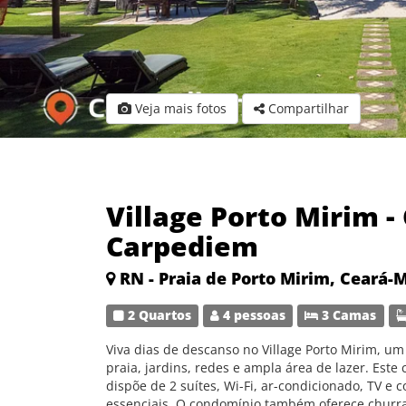
Veja mais fotos
Compartilhar
Village Porto Mirim -
Carpediem
RN - Praia de Porto Mirim, Ceará-
2 Quartos
4 pessoas
3 Camas
Viva dias de descanso no Village Porto Mirim, u
praia, jardins, redes e ampla área de lazer. Est
dispõe de 2 suítes, Wi-Fi, ar-condicionado, TV e
essenciais. O condomínio também oferece churra