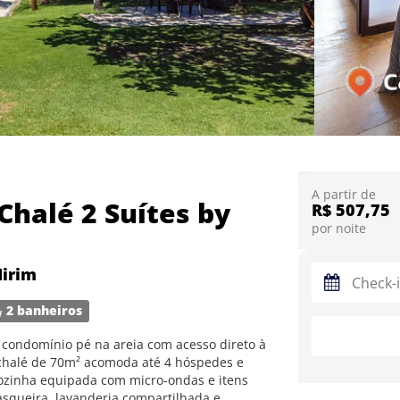
A partir de
 Chalé 2 Suítes by
R$ 507,75
por noite
Mirim
2 banheiros
m condomínio pé na areia com acesso direto à
e chalé de 70m² acomoda até 4 hóspedes e
 cozinha equipada com micro-ondas e itens
squeira, lavanderia compartilhada e