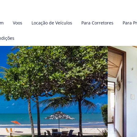
em
Voos
Locação de Veículos
Para Corretores
Para P
ndições